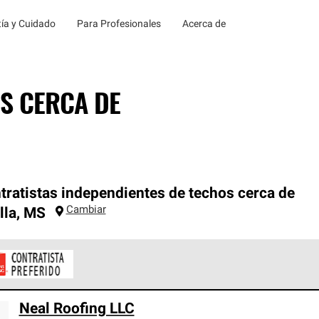
ía y Cuidado
Para Profesionales
Acerca de
S CERCA DE
tratistas independientes de techos cerca de
Cambiar
lla
,
MS
ontratistas Preferenciales de Owens Corning son parte de una r
Neal Roofing LLC
en con altos estándares y requisitos estrictos de profesionalism