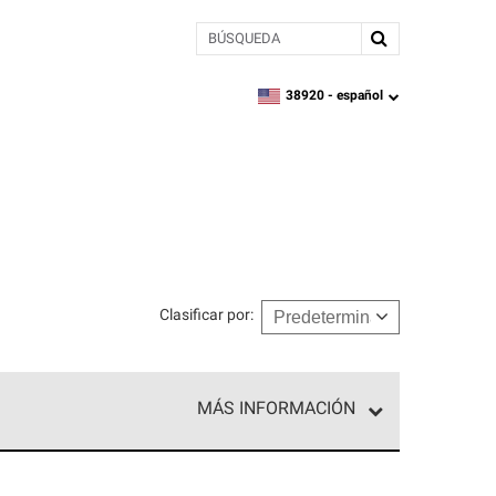
BÚSQUEDA
38920 -
español
zipcode,
language
Clasificar por
:
MÁS INFORMACIÓN
ed exclusiva de profesionales de techos que
o y confiabilidad.