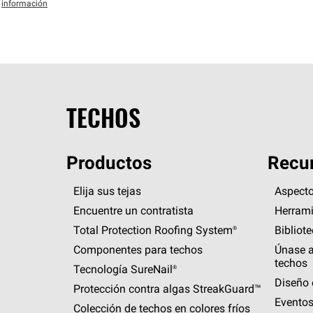
información
TECHOS
Productos
Recur
Elija sus tejas
Aspecto
Encuentre un contratista
Herrami
Total Protection Roofing
System®
Bibliot
Componentes para techos
Únase a
techos
Tecnología
SureNail®
Diseño 
Protección contra algas
StreakGuard™
Eventos
Colección de techos en colores fríos