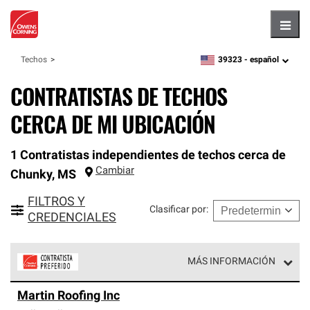
Hambu
39323 -
español
Techos
zipcode,
language
CONTRATISTAS DE TECHOS
CERCA DE MI UBICACIÓN
1 Contratistas independientes de techos cerca de
Cambiar
Chunky
,
MS
FILTROS Y
Clasificar por
:
CREDENCIALES
MÁS INFORMACIÓN
Los Contratistas Preferenciales de Owens Corning son
Martin Roofing Inc
parte de una red exclusiva de profesionales de techos