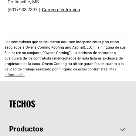
que cumplen con altos estándares y requisitos estrictos
Collinsville
,
MS
de profesionalismo y confiabilidad.
(601) 938-7897
|
Correo electrónico
Los contratistas que se enumeran aquí son independientes y no están
asociados a Owens Corning Roofing and Asphalt, LLC ni a ninguna de sus
filiales (en su conjunto, “Owens Corning”). La decisión de contratar a
cualquiera de los contratistas mencionados en esta lista es exclusiva del
propietario de la casa. Owens Corning no ofrece garantías en cuanto a la
calidad del trabajo realizado por ninguno de estos contratistas.
Más
información
TECHOS
Productos