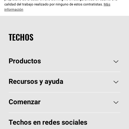
calidad del trabajo realizado por ninguno de estos contratistas.
Más
información
TECHOS
Productos
Elija sus tejas
Recursos y ayuda
Encuentre un contratista
Aspectos básicos sobre techos
Comenzar
Total Protection Roofing
System®
Herramientas de diseño y color
Llame al 1-800-GET
-
PINK®
Techos en redes sociales
Componentes para techos