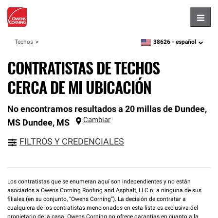
Hambu
38626 -
español
Techos
zipcode,
language
CONTRATISTAS DE TECHOS
CERCA DE MI UBICACIÓN
No encontramos resultados a 20 millas de Dundee,
Cambiar
MS
Dundee
,
MS
FILTROS Y CREDENCIALES
Los contratistas que se enumeran aquí son independientes y no están
asociados a Owens Corning Roofing and Asphalt, LLC ni a ninguna de sus
filiales (en su conjunto, “Owens Corning”). La decisión de contratar a
cualquiera de los contratistas mencionados en esta lista es exclusiva del
propietario de la casa. Owens Corning no ofrece garantías en cuanto a la