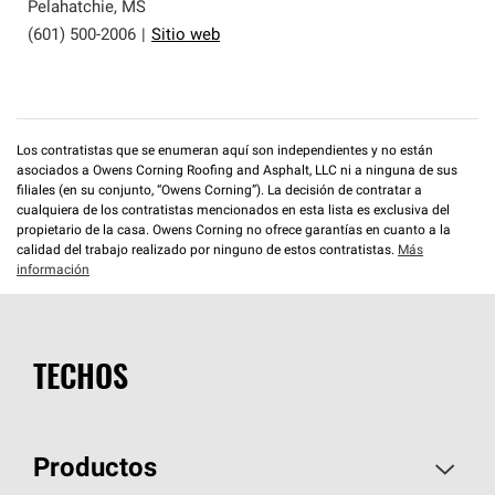
que cumplen con altos estándares y requisitos estrictos
Pelahatchie
,
MS
de profesionalismo y confiabilidad.
(601) 500-2006
|
Sitio web
Los contratistas que se enumeran aquí son independientes y no están
asociados a Owens Corning Roofing and Asphalt, LLC ni a ninguna de sus
filiales (en su conjunto, “Owens Corning”). La decisión de contratar a
cualquiera de los contratistas mencionados en esta lista es exclusiva del
propietario de la casa. Owens Corning no ofrece garantías en cuanto a la
calidad del trabajo realizado por ninguno de estos contratistas.
Más
información
TECHOS
Productos