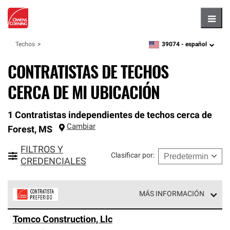
Hambu
39074 -
español
Techos
zipcode,
language
CONTRATISTAS DE TECHOS
CERCA DE MI UBICACIÓN
1 Contratistas independientes de techos cerca de
Cambiar
Forest
,
MS
FILTROS Y
Clasificar por
:
CREDENCIALES
MÁS INFORMACIÓN
Los Contratistas Preferenciales de Owens Corning son
Tomco Construction, Llc
parte de una red exclusiva de profesionales de techos