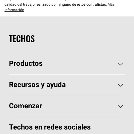
calidad del trabajo realizado por ninguno de estos contratistas.
Más
información
TECHOS
Productos
Elija sus tejas
Recursos y ayuda
Encuentre un contratista
Aspectos básicos sobre techos
Comenzar
Total Protection Roofing
System®
Herramientas de diseño y color
Llame al 1-800-GET
-
PINK®
Techos en redes sociales
Componentes para techos