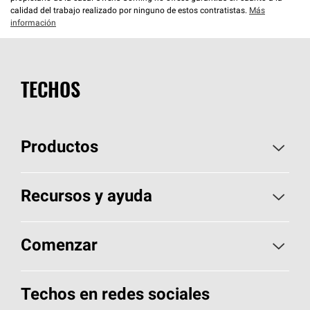
calidad del trabajo realizado por ninguno de estos contratistas.
Más
información
TECHOS
Productos
Elija sus tejas
Recursos y ayuda
Encuentre un contratista
Aspectos básicos sobre techos
Comenzar
Total Protection Roofing
System®
Herramientas de diseño y color
Llame al 1-800-GET
-
PINK®
Techos en redes sociales
Componentes para techos