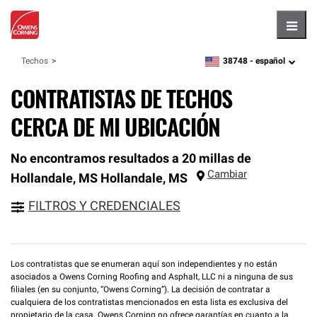
Hambu
38748 -
español
Techos
zipcode,
language
CONTRATISTAS DE TECHOS
CERCA DE MI UBICACIÓN
No encontramos resultados a 20 millas de
Cambiar
Hollandale, MS
Hollandale
,
MS
FILTROS Y CREDENCIALES
Los contratistas que se enumeran aquí son independientes y no están
asociados a Owens Corning Roofing and Asphalt, LLC ni a ninguna de sus
filiales (en su conjunto, “Owens Corning”). La decisión de contratar a
cualquiera de los contratistas mencionados en esta lista es exclusiva del
propietario de la casa. Owens Corning no ofrece garantías en cuanto a la