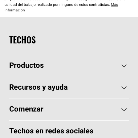
calidad del trabajo realizado por ninguno de estos contratistas.
Más
información
TECHOS
Productos
Elija sus tejas
Recursos y ayuda
Encuentre un contratista
Aspectos básicos sobre techos
Comenzar
Total Protection Roofing
System®
Herramientas de diseño y color
Llame al 1-800-GET
-
PINK®
Techos en redes sociales
Componentes para techos