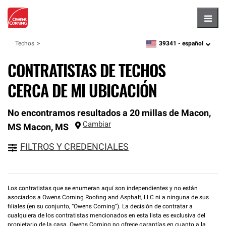
Hambu
39341 -
español
Techos
zipcode,
language
CONTRATISTAS DE TECHOS
CERCA DE MI UBICACIÓN
No encontramos resultados a 20 millas de Macon,
Cambiar
MS
Macon
,
MS
FILTROS Y CREDENCIALES
Los contratistas que se enumeran aquí son independientes y no están
asociados a Owens Corning Roofing and Asphalt, LLC ni a ninguna de sus
filiales (en su conjunto, “Owens Corning”). La decisión de contratar a
cualquiera de los contratistas mencionados en esta lista es exclusiva del
propietario de la casa. Owens Corning no ofrece garantías en cuanto a la