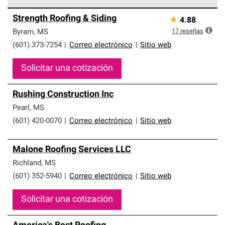
Los Contratistas Preferenciales de Owens Corning son
Strength Roofing & Siding
★
4.88
parte de una red exclusiva de profesionales de techos
que cumplen con altos estándares y requisitos estrictos
17
reseñas
Byram
,
MS
de profesionalismo y confiabilidad.
(601) 373-7254
|
Correo electrónico
|
Sitio web
Solicitar una cotización
Rushing Construction Inc
Pearl
,
MS
(601) 420-0070
|
Correo electrónico
|
Sitio web
Malone Roofing Services LLC
Richland
,
MS
(601) 352-5940
|
Correo electrónico
|
Sitio web
Solicitar una cotización