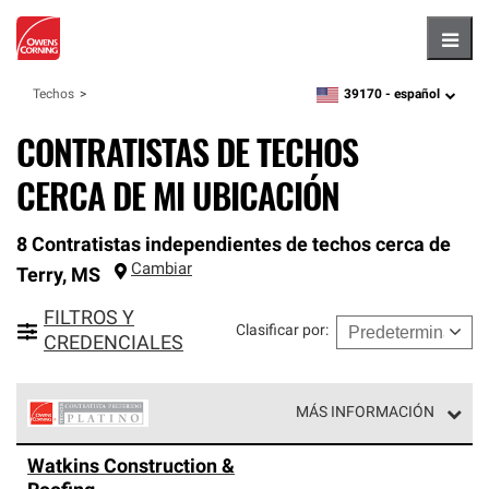
Hambu
39170 -
español
Techos
zipcode,
language
CONTRATISTAS DE TECHOS
CERCA DE MI UBICACIÓN
8 Contratistas independientes de techos cerca de
Cambiar
Terry
,
MS
FILTROS Y
Clasificar por
:
CREDENCIALES
MÁS INFORMACIÓN
Los Contratistas Preferenciales Platinum de Owens
Watkins Construction &
Corning constituyen el nivel superior de nuestra red