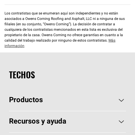
Los contratistas que se enumeran aquí son independientes y no están
asociados a Owens Corning Roofing and Asphalt, LLC ni a ninguna de sus
filiales (en su conjunto, “Owens Corning”). La decisión de contratar a
cualquiera de los contratistas mencionados en esta lista es exclusiva del
propietario de la casa. Owens Corning no ofrece garantías en cuanto a la
calidad del trabajo realizado por ninguno de estos contratistas.
Más
información
TECHOS
Productos
Elija sus tejas
Recursos y ayuda
Encuentre un contratista