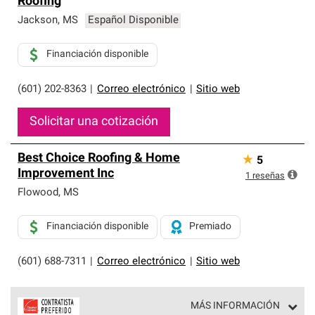
Roofing
exclusiva y cumplen con estándares estrictos de
profesionalismo, confiabilidad y destreza incomparable.
Jackson
,
MS
Español Disponible
Solo ellos pueden ofrecer nuestra mejor garantía de
sistemas de techos.
Financiación disponible
(601) 202-8363
|
Correo electrónico
|
Sitio web
Solicitar una cotización
Best Choice Roofing & Home
★
5
Improvement Inc
1
reseñas
Flowood
,
MS
Financiación disponible
Premiado
(601) 688-7311
|
Correo electrónico
|
Sitio web
MÁS INFORMACIÓN