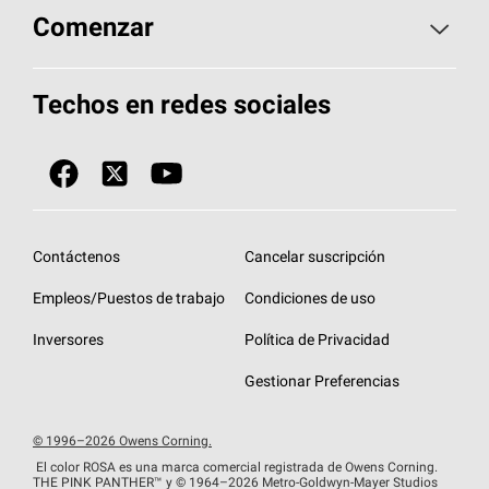
Aspectos básicos sobre techos
Comenzar
Total Protection Roofing
System®
Herramientas de diseño y color
Llame al 1-800-GET
-
PINK®
Techos en redes sociales
Componentes para techos
Biblioteca de documentos
Contratistas de techos por ubicación
Tecnología
SureNail®
Únase a la red de contratistas de techos
Encuentre una tienda o encuentre un
Protección contra algas
StreakGuard™
distribuidor
Diseño en el techo
Contáctenos
Cancelar suscripción
Colección de techos en colores fríos
Financiamiento de techos
Empleos/Puestos de trabajo
Condiciones de uso
Eventos para contratistas
Garantías de techos
Inversores
Política de Privacidad
Declaración de rendimiento de la UE
Gestionar Preferencias
© 1996–2026 Owens Corning.
El color ROSA es una marca comercial registrada de Owens Corning.
THE PINK
PANTHER™
y © 1964–2026 Metro-Goldwyn-Mayer Studios