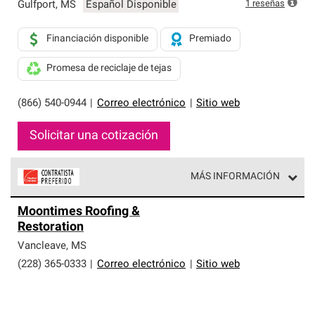
exclusiva y cumplen con estándares estrictos de
1
reseñas
Gulfport
,
MS
Español Disponible
profesionalismo, confiabilidad y destreza incomparable.
Solo ellos pueden ofrecer nuestra mejor garantía de
Financiación disponible
Premiado
sistemas de techos.
Promesa de reciclaje de tejas
(866) 540-0944
|
Correo electrónico
|
Sitio web
Solicitar una cotización
MÁS INFORMACIÓN
Los Contratistas Preferenciales de Owens Corning son
Moontimes Roofing &
parte de una red exclusiva de profesionales de techos
Restoration
que cumplen con altos estándares y requisitos estrictos
de profesionalismo y confiabilidad.
Vancleave
,
MS
(228) 365-0333
|
Correo electrónico
|
Sitio web