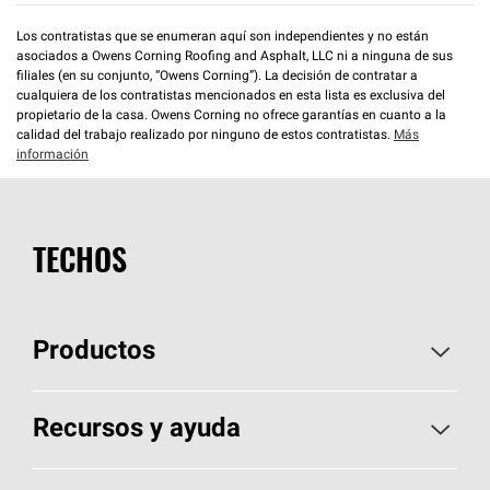
Los contratistas que se enumeran aquí son independientes y no están
asociados a Owens Corning Roofing and Asphalt, LLC ni a ninguna de sus
filiales (en su conjunto, “Owens Corning”). La decisión de contratar a
cualquiera de los contratistas mencionados en esta lista es exclusiva del
propietario de la casa. Owens Corning no ofrece garantías en cuanto a la
calidad del trabajo realizado por ninguno de estos contratistas.
Más
información
TECHOS
Productos
Elija sus tejas
Recursos y ayuda
Encuentre un contratista