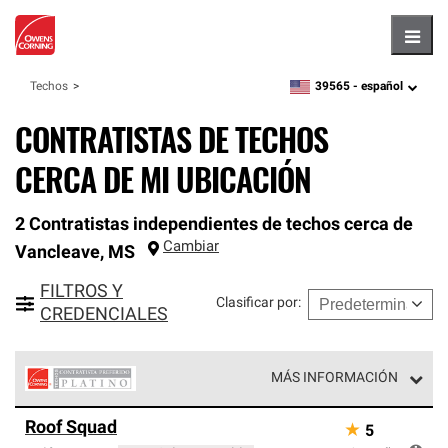
Hambu
39565 -
español
Techos
zipcode,
language
CONTRATISTAS DE TECHOS
CERCA DE MI UBICACIÓN
2 Contratistas independientes de techos cerca de
Cambiar
Vancleave
,
MS
FILTROS Y
Clasificar por
:
CREDENCIALES
MÁS INFORMACIÓN
Los Contratistas Preferenciales Platinum de Owens
Roof Squad
★
5
Corning constituyen el nivel superior de nuestra red