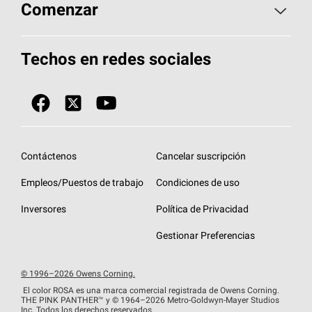
Aspectos básicos sobre techos
Comenzar
Total Protection Roofing
System®
Herramientas de diseño y color
Llame al 1-800-GET
-
PINK®
Techos en redes sociales
Componentes para techos
Biblioteca de documentos
Contratistas de techos por ubicación
Tecnología
SureNail®
Únase a la red de contratistas de techos
Encuentre una tienda o encuentre un
Protección contra algas
StreakGuard™
distribuidor
Diseño en el techo
Contáctenos
Cancelar suscripción
Colección de techos en colores fríos
Financiamiento de techos
Empleos/Puestos de trabajo
Condiciones de uso
Eventos para contratistas
Garantías de techos
Inversores
Política de Privacidad
Declaración de rendimiento de la UE
Gestionar Preferencias
© 1996–2026 Owens Corning.
El color ROSA es una marca comercial registrada de Owens Corning.
THE PINK
PANTHER™
y © 1964–2026 Metro-Goldwyn-Mayer Studios
Inc. Todos los derechos reservados.