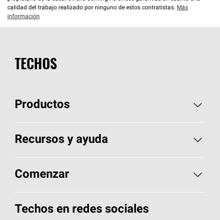
calidad del trabajo realizado por ninguno de estos contratistas.
Más
información
TECHOS
Productos
Elija sus tejas
Recursos y ayuda
Encuentre un contratista
Aspectos básicos sobre techos
Comenzar
Total Protection Roofing
System®
Herramientas de diseño y color
Llame al 1-800-GET
-
PINK®
Techos en redes sociales
Componentes para techos