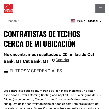
Hambu
59427 -
español
Techos
zipcode,
language
CONTRATISTAS DE TECHOS
CERCA DE MI UBICACIÓN
No encontramos resultados a 20 millas de Cut
Cambiar
Bank, MT
Cut Bank
,
MT
FILTROS Y CREDENCIALES
Los contratistas que se enumeran aquí son independientes y no están
asociados a Owens Corning Roofing and Asphalt, LLC ni a ninguna de sus
filiales (en su conjunto, “Owens Corning”). La decisión de contratar a
cualquiera de los contratistas mencionados en esta lista es exclusiva del
propietario de la casa. Owens Corning no ofrece garantías en cuanto a la