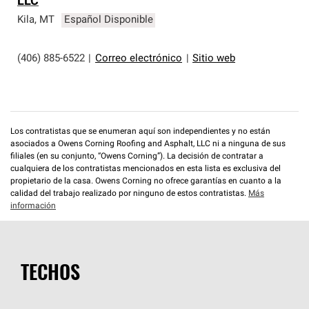
LLC
que cumplen con altos estándares y requisitos estrictos
de profesionalismo y confiabilidad.
Kila
,
MT
Español Disponible
(406) 885-6522
|
Correo electrónico
|
Sitio web
Los contratistas que se enumeran aquí son independientes y no están
asociados a Owens Corning Roofing and Asphalt, LLC ni a ninguna de sus
filiales (en su conjunto, “Owens Corning”). La decisión de contratar a
cualquiera de los contratistas mencionados en esta lista es exclusiva del
propietario de la casa. Owens Corning no ofrece garantías en cuanto a la
calidad del trabajo realizado por ninguno de estos contratistas.
Más
información
TECHOS