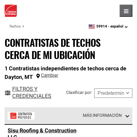
Hambu
59914 -
español
Techos
zipcode,
language
CONTRATISTAS DE TECHOS
CERCA DE MI UBICACIÓN
1 Contratistas independientes de techos cerca de
Cambiar
Dayton
,
MT
FILTROS Y
Clasificar por
:
CREDENCIALES
MÁS INFORMACIÓN
Los Contratistas Preferenciales de Owens Corning son
Sisu Roofing & Construction
parte de una red exclusiva de profesionales de techos