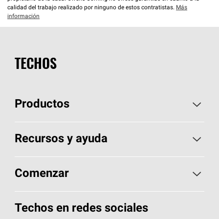
calidad del trabajo realizado por ninguno de estos contratistas.
Más
información
TECHOS
Productos
Elija sus tejas
Recursos y ayuda
Encuentre un contratista
Aspectos básicos sobre techos
Comenzar
Total Protection Roofing
System®
Herramientas de diseño y color
Llame al 1-800-GET
-
PINK®
Techos en redes sociales
Componentes para techos