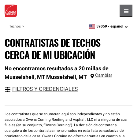
Hambu
59059 -
español
Techos
zipcode,
language
CONTRATISTAS DE TECHOS
CERCA DE MI UBICACIÓN
No encontramos resultados a 20 millas de
Cambiar
Musselshell, MT
Musselshell
,
MT
FILTROS Y CREDENCIALES
Los contratistas que se enumeran aquí son independientes y no están
asociados a Owens Corning Roofing and Asphalt, LLC ni a ninguna de sus
filiales (en su conjunto, “Owens Corning”). La decisión de contratar a
cualquiera de los contratistas mencionados en esta lista es exclusiva del
propietario de la casa. Owens Corning no ofrece garantías en cuanto a la