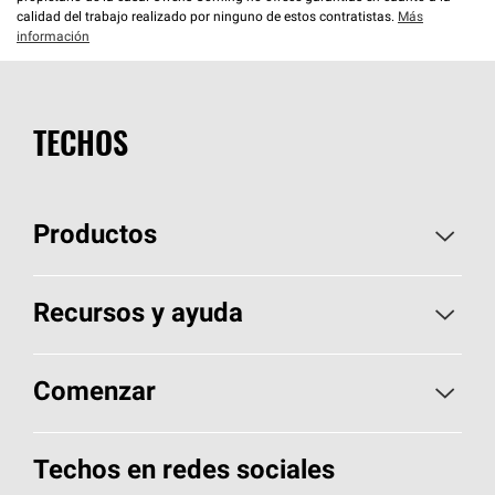
calidad del trabajo realizado por ninguno de estos contratistas.
Más
información
TECHOS
Productos
Elija sus tejas
Recursos y ayuda
Encuentre un contratista
Aspectos básicos sobre techos
Comenzar
Total Protection Roofing
System®
Herramientas de diseño y color
Llame al 1-800-GET
-
PINK®
Techos en redes sociales
Componentes para techos