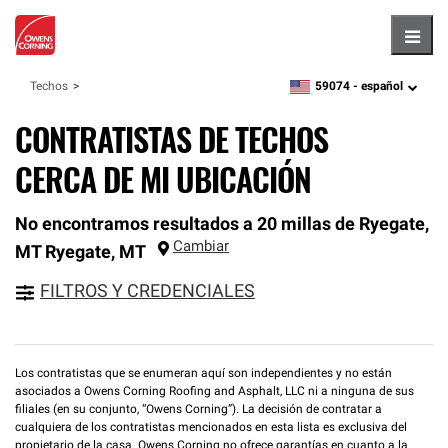
Hambu
59074 -
español
Techos
zipcode,
language
CONTRATISTAS DE TECHOS
CERCA DE MI UBICACIÓN
No encontramos resultados a 20 millas de Ryegate,
Cambiar
MT
Ryegate
,
MT
FILTROS Y CREDENCIALES
Los contratistas que se enumeran aquí son independientes y no están
asociados a Owens Corning Roofing and Asphalt, LLC ni a ninguna de sus
filiales (en su conjunto, “Owens Corning”). La decisión de contratar a
cualquiera de los contratistas mencionados en esta lista es exclusiva del
propietario de la casa. Owens Corning no ofrece garantías en cuanto a la