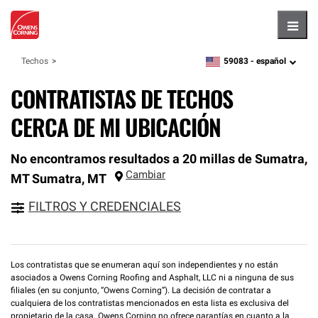
Hambu
59083 -
español
Techos
zipcode,
language
CONTRATISTAS DE TECHOS
CERCA DE MI UBICACIÓN
No encontramos resultados a 20 millas de Sumatra,
Cambiar
MT
Sumatra
,
MT
FILTROS Y CREDENCIALES
Los contratistas que se enumeran aquí son independientes y no están
asociados a Owens Corning Roofing and Asphalt, LLC ni a ninguna de sus
filiales (en su conjunto, “Owens Corning”). La decisión de contratar a
cualquiera de los contratistas mencionados en esta lista es exclusiva del
propietario de la casa. Owens Corning no ofrece garantías en cuanto a la