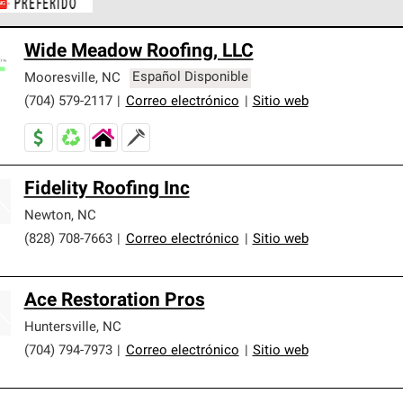
ontratistas Preferenciales de Owens Corning son parte de una r
Wide Meadow Roofing, LLC
en con altos estándares y requisitos estrictos de profesionalism
Mooresville
,
NC
Español Disponible
(704) 579-2117
|
Correo electrónico
|
Sitio web
Fidelity Roofing Inc
Newton
,
NC
(828) 708-7663
|
Correo electrónico
|
Sitio web
Ace Restoration Pros
Huntersville
,
NC
(704) 794-7973
|
Correo electrónico
|
Sitio web