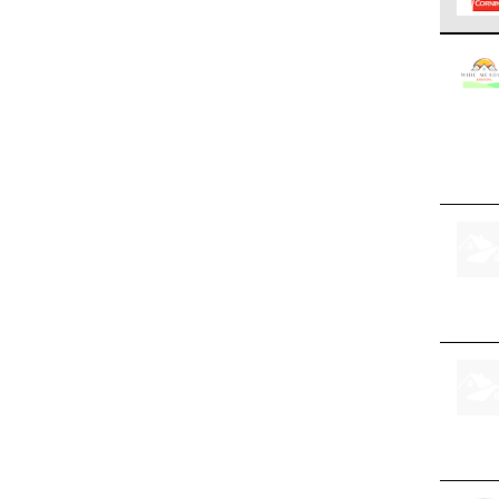
Los C
cumpl