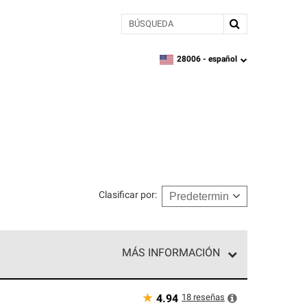
BÚSQUEDA
28006 -
español
zipcode,
language
Clasificar por
:
MÁS INFORMACIÓN
n el nivel superior de nuestra red exclusiva y
y destreza incomparable. Solo ellos pueden
★
18
reseñas
4.94