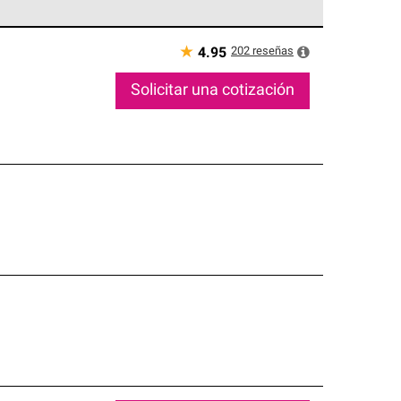
ed exclusiva de profesionales de techos que
o y confiabilidad.
★
202
reseñas
4.95
Solicitar una cotización