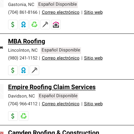
er nuestra mejor garantía de sistemas de techos.
Gastonia
,
NC
Español Disponible
(704) 861-8166
|
Correo electrónico
|
Sitio web
MBA Roofing
Lincolnton
,
NC
Español Disponible
(980) 241-1152
|
Correo electrónico
|
Sitio web
Empire Roofing Claim Services
Davidson
,
NC
Español Disponible
(704) 966-4112
|
Correo electrónico
|
Sitio web
Camden Roofing & Construction