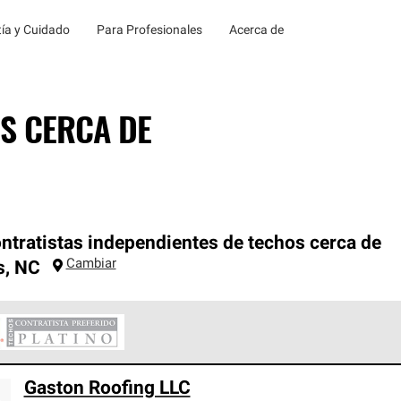
ía y Cuidado
Para Profesionales
Acerca de
S CERCA DE
ntratistas independientes de techos cerca de
Cambiar
s
,
NC
ontratistas Preferenciales Platinum de Owens Corning constituye
Gaston Roofing LLC
en con estándares estrictos de profesionalismo, confiabilidad 