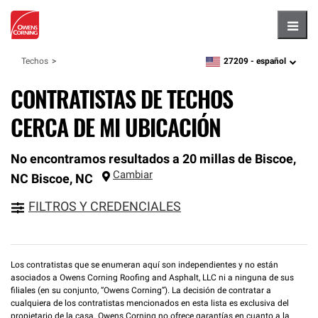
Hambu
27209 -
español
Techos
zipcode,
language
CONTRATISTAS DE TECHOS
CERCA DE MI UBICACIÓN
No encontramos resultados a 20 millas de Biscoe,
Cambiar
NC
Biscoe
,
NC
FILTROS Y CREDENCIALES
Los contratistas que se enumeran aquí son independientes y no están
asociados a Owens Corning Roofing and Asphalt, LLC ni a ninguna de sus
filiales (en su conjunto, “Owens Corning”). La decisión de contratar a
cualquiera de los contratistas mencionados en esta lista es exclusiva del
propietario de la casa. Owens Corning no ofrece garantías en cuanto a la