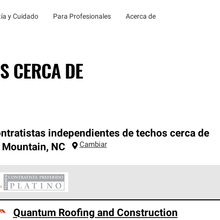
ía y Cuidado
Para Profesionales
Acerca de
S CERCA DE
ntratistas independientes de techos cerca de
Cambiar
 Mountain
,
NC
ontratistas Preferenciales Platinum de Owens Corning constituye
Quantum Roofing and Construction
en con estándares estrictos de profesionalismo, confiabilidad 