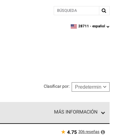
BÚSQUEDA
28711 -
español
zipcode,
language
Clasificar por
:
MÁS INFORMACIÓN
n el nivel superior de nuestra red exclusiva y
y destreza incomparable. Solo ellos pueden
★
306
reseñas
4.75