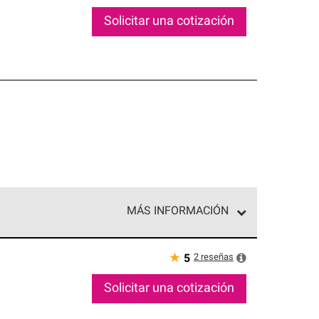
Solicitar una cotización
MÁS INFORMACIÓN
ed exclusiva de profesionales de techos que
o y confiabilidad.
★
2
reseñas
5
Solicitar una cotización