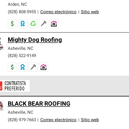
er nuestra mejor garantía de sistemas de techos.
Arden
,
NC
(828) 808-5955
|
Correo electrónico
|
Sitio web
Mighty Dog Roofing
Asheville
,
NC
(828) 522-9149
ontratistas Preferenciales de Owens Corning son parte de una r
BLACK BEAR ROOFING
en con altos estándares y requisitos estrictos de profesionalism
Asheville
,
NC
(828) 979-7663
|
Correo electrónico
|
Sitio web