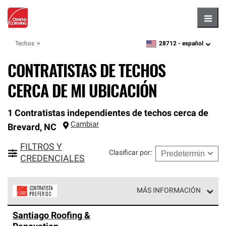
Hambu
28712 -
español
Techos
zipcode,
language
CONTRATISTAS DE TECHOS
CERCA DE MI UBICACIÓN
1 Contratistas independientes de techos cerca de
Cambiar
Brevard
,
NC
FILTROS Y
Clasificar por
:
CREDENCIALES
MÁS INFORMACIÓN
Los Contratistas Preferenciales de Owens Corning son
Santiago Roofing &
parte de una red exclusiva de profesionales de techos