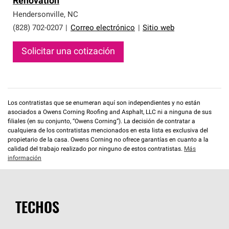
Renovation
que cumplen con altos estándares y requisitos estrictos
de profesionalismo y confiabilidad.
Hendersonville
,
NC
(828) 702-0207
|
Correo electrónico
|
Sitio web
Solicitar una cotización
Los contratistas que se enumeran aquí son independientes y no están
asociados a Owens Corning Roofing and Asphalt, LLC ni a ninguna de sus
filiales (en su conjunto, “Owens Corning”). La decisión de contratar a
cualquiera de los contratistas mencionados en esta lista es exclusiva del
propietario de la casa. Owens Corning no ofrece garantías en cuanto a la
calidad del trabajo realizado por ninguno de estos contratistas.
Más
información
TECHOS