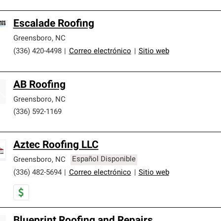
Escalade Roofing
Greensboro
,
NC
(336) 420-4498
|
Correo electrónico
|
Sitio web
AB Roofing
Greensboro
,
NC
(336) 592-1169
Aztec Roofing LLC
Greensboro
,
NC
Español Disponible
(336) 482-5694
|
Correo electrónico
|
Sitio web
Blueprint Roofing and Repairs