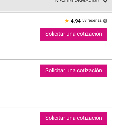
MÁS INFORMACIÓN
ed exclusiva de profesionales de techos que
o y confiabilidad.
★
53
reseñas
4.94
Solicitar una cotización
Solicitar una cotización
Solicitar una cotización