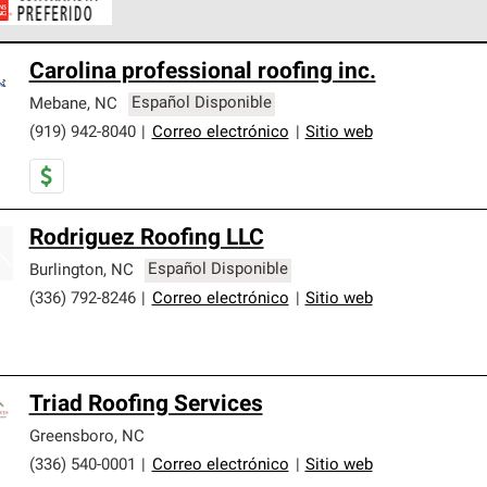
ontratistas Preferenciales de Owens Corning son parte de una r
Carolina professional roofing inc.
en con altos estándares y requisitos estrictos de profesionalism
Mebane
,
NC
Español Disponible
(919) 942-8040
|
Correo electrónico
|
Sitio web
Rodriguez Roofing LLC
Burlington
,
NC
Español Disponible
(336) 792-8246
|
Correo electrónico
|
Sitio web
Triad Roofing Services
Greensboro
,
NC
(336) 540-0001
|
Correo electrónico
|
Sitio web