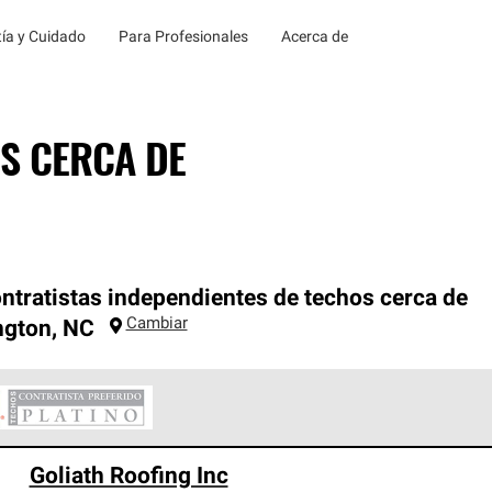
ía y Cuidado
Para Profesionales
Acerca de
S CERCA DE
ntratistas independientes de techos cerca de
Cambiar
ngton
,
NC
ontratistas Preferenciales Platinum de Owens Corning constituye
Goliath Roofing Inc
en con estándares estrictos de profesionalismo, confiabilidad 