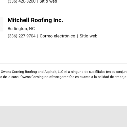
(336) 420-8200
|
Sitio web
Mitchell Roofing Inc.
Burlington
,
NC
(336) 227-9704
|
Correo electrónico
|
Sitio web
wens Corning Roofing and Asphalt, LLC ni a ninguna de sus filiales (en su conjunt
rio de la casa. Owens Corning no ofrece garantías en cuanto a la calidad del trabajo