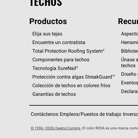
TECHOS
Productos
Recur
Elija sus tejas
Aspecto
Encuentre un contratista
Herrami
Total Protection Roofing
System®
Bibliot
Componentes para techos
Únase a
techos
Tecnología
SureNail®
Diseño 
Protección contra algas
StreakGuard™
Eventos
Colección de techos en colores fríos
Declara
Garantías de techos
Contáctenos
Empleos/Puestos de trabajo
Invers
© 1996–2026 Owens Corning.
El color ROSA es una marca come