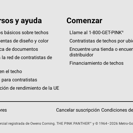
sos y ayuda
Comenzar
s básicos sobre techos
Llame al 1-800-GET
-
PINK®
entas de diseño y color
Contratistas de techos por ub
eca de documentos
Encuentre una tienda o encuen
distribuidor
 la red de contratistas de
Financiamiento de techos
en el techo
 para contratistas
ción de rendimiento de la UE
ores
Cancelar suscripción
Condiciones de
rcial registrada de Owens Corning. THE PINK
PANTHER™
y © 1964–2026 Metro-Gold