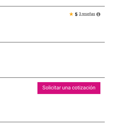
★
3
reseñas
5
Solicitar una cotización