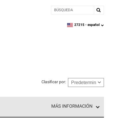
BÚSQUEDA
27215 -
español
zipcode,
language
Clasificar por
:
MÁS INFORMACIÓN
n el nivel superior de nuestra red exclusiva y
y destreza incomparable. Solo ellos pueden