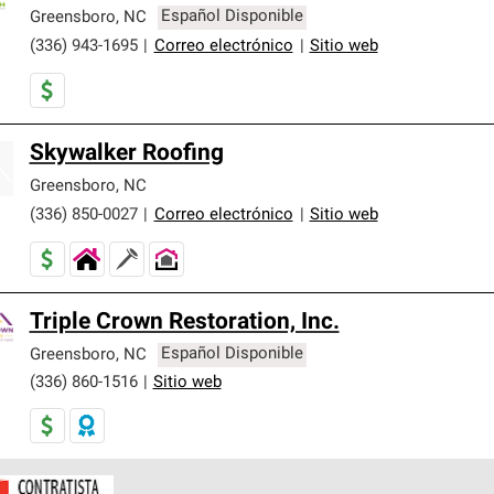
er nuestra mejor garantía de sistemas de techos.
Greensboro
,
NC
Español Disponible
(336) 943-1695
|
Correo electrónico
|
Sitio web
Skywalker Roofing
Greensboro
,
NC
(336) 850-0027
|
Correo electrónico
|
Sitio web
Triple Crown Restoration, Inc.
Greensboro
,
NC
Español Disponible
(336) 860-1516
|
Sitio web