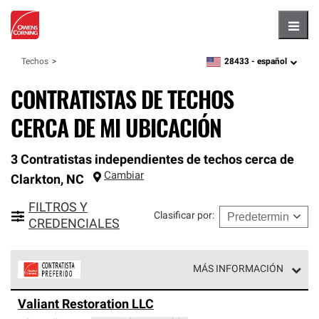
Hambu
28433 -
español
Techos
zipcode,
language
CONTRATISTAS DE TECHOS
CERCA DE MI UBICACIÓN
3 Contratistas independientes de techos cerca de
Cambiar
Clarkton
,
NC
FILTROS Y
Clasificar por
:
CREDENCIALES
MÁS INFORMACIÓN
Los Contratistas Preferenciales de Owens Corning son
Valiant Restoration LLC
parte de una red exclusiva de profesionales de techos