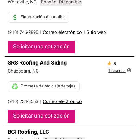
que cumplen con altos estándares y requisitos estrictos
Whiteville
,
NC
Español Disponible
de profesionalismo y confiabilidad.
Financiación disponible
(910) 746-2890
|
Correo electrónico
|
Sitio web
Solicitar una cotización
SRS Roofing And Siding
★
5
1
reseñas
Chadbourn
,
NC
Promesa de reciclaje de tejas
(910) 234-3553
|
Correo electrónico
Solicitar una cotización
BCI Roofing, LLC