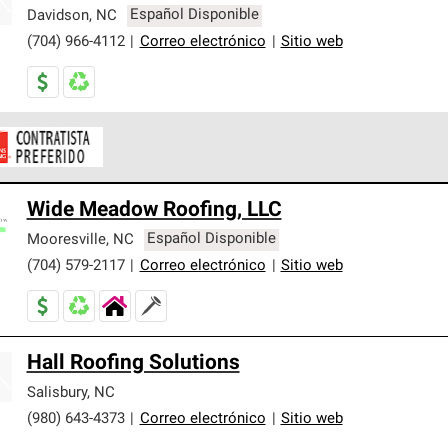
er nuestra mejor garantía de sistemas de techos.
Davidson
,
NC
Español Disponible
(704) 966-4112
|
Correo electrónico
|
Sitio web
ontratistas Preferenciales de Owens Corning son parte de una r
Wide Meadow Roofing, LLC
en con altos estándares y requisitos estrictos de profesionalism
Mooresville
,
NC
Español Disponible
(704) 579-2117
|
Correo electrónico
|
Sitio web
Hall Roofing Solutions
Salisbury
,
NC
(980) 643-4373
|
Correo electrónico
|
Sitio web