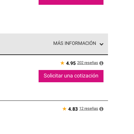
MÁS INFORMACIÓN
ed exclusiva de profesionales de techos que
o y confiabilidad.
★
202
reseñas
4.95
Solicitar una cotización
★
12
reseñas
4.83