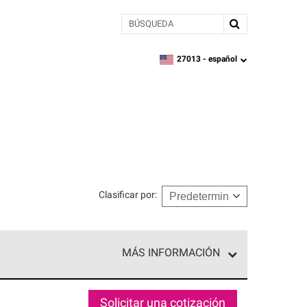
BÚSQUEDA
27013 -
español
zipcode,
language
Clasificar por
:
MÁS INFORMACIÓN
n el nivel superior de nuestra red exclusiva y
y destreza incomparable. Solo ellos pueden
Solicitar una cotización