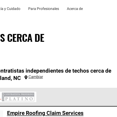
ía y Cuidado
Para Profesionales
Acerca de
S CERCA DE
ntratistas independientes de techos cerca de
Cambiar
land
,
NC
ontratistas Preferenciales Platinum de Owens Corning constituye
Empire Roofing Claim Services
en con estándares estrictos de profesionalismo, confiabilidad 