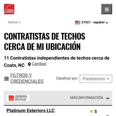
Hambu
27521 -
español
Techos
zipcode,
language
CONTRATISTAS DE TECHOS
CERCA DE MI UBICACIÓN
11 Contratistas independientes de techos cerca de
Cambiar
Coats
,
NC
FILTROS Y
Clasificar por
:
CREDENCIALES
MÁS INFORMACIÓN
Los Contratistas Preferenciales de Owens Corning son
Platinum Exteriors LLC
★
5
parte de una red exclusiva de profesionales de techos