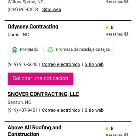
que cumplen con altos estándares y requisitos estrictos
4
reseñas
Willow Spring
,
NC
de profesionalismo y confiabilidad.
(844) PLT-EXTR
|
Sitio web
Odyssey Contracting
★
5
4
reseñas
Garner
,
NC
Premiado
Promesa de reciclaje de tejas
(919) 916-5640
|
Correo electrónico
|
Sitio web
Solicitar una cotización
SNOVER CONTRACTING, LLC
Benson
,
NC
(919) 437-9451
|
Correo electrónico
|
Sitio web
Above All Roofing and
★
5
Construction
8
reseñas