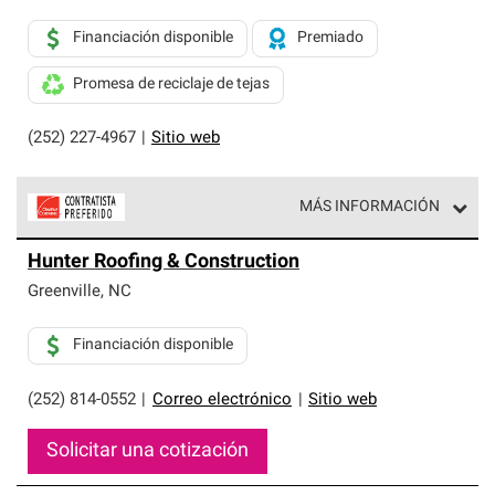
Financiación disponible
Premiado
Promesa de reciclaje de tejas
(252) 227-4967
|
Sitio web
MÁS INFORMACIÓN
Los Contratistas Preferenciales de Owens Corning son
Hunter Roofing & Construction
parte de una red exclusiva de profesionales de techos
que cumplen con altos estándares y requisitos estrictos
Greenville
,
NC
de profesionalismo y confiabilidad.
Financiación disponible
(252) 814-0552
|
Correo electrónico
|
Sitio web
Solicitar una cotización