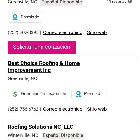
exclusiva y cumplen con estándares estrictos de
11
reseñas
Greenville
,
NC
Español Disponible
profesionalismo, confiabilidad y destreza incomparable.
Solo ellos pueden ofrecer nuestra mejor garantía de
Premiado
sistemas de techos.
(252) 702-3395
|
Correo electrónico
|
Sitio web
Solicitar una cotización
Best Choice Roofing & Home
Improvement Inc
Greenville
,
NC
Financiación disponible
Premiado
(252) 756-6762
|
Correo electrónico
|
Sitio web
Roofing Solutions NC, LLC
Winterville
,
NC
Español Disponible