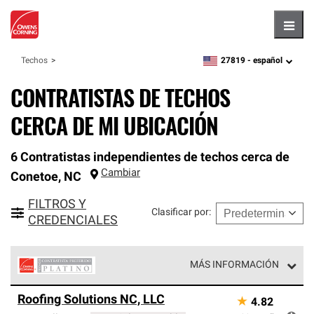
Hambu
27819 -
español
Techos
zipcode,
language
CONTRATISTAS DE TECHOS
CERCA DE MI UBICACIÓN
6 Contratistas independientes de techos cerca de
Cambiar
Conetoe
,
NC
FILTROS Y
Clasificar por
:
CREDENCIALES
MÁS INFORMACIÓN
Los Contratistas Preferenciales Platinum de Owens
Roofing Solutions NC, LLC
★
4.82
Corning constituyen el nivel superior de nuestra red