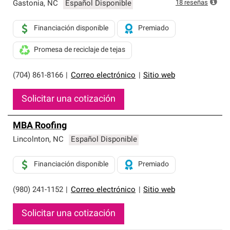
exclusiva y cumplen con estándares estrictos de
18
reseñas
Gastonia
,
NC
Español Disponible
profesionalismo, confiabilidad y destreza incomparable.
Solo ellos pueden ofrecer nuestra mejor garantía de
Financiación disponible
Premiado
sistemas de techos.
Promesa de reciclaje de tejas
(704) 861-8166
|
Correo electrónico
|
Sitio web
Solicitar una cotización
MBA Roofing
Lincolnton
,
NC
Español Disponible
Financiación disponible
Premiado
(980) 241-1152
|
Correo electrónico
|
Sitio web
Solicitar una cotización