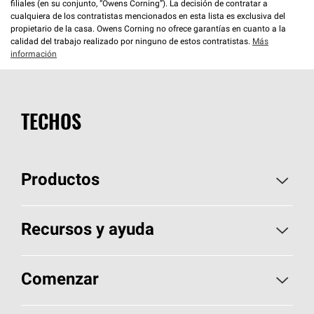
filiales (en su conjunto, “Owens Corning”). La decisión de contratar a
cualquiera de los contratistas mencionados en esta lista es exclusiva del
propietario de la casa. Owens Corning no ofrece garantías en cuanto a la
calidad del trabajo realizado por ninguno de estos contratistas.
Más
información
TECHOS
Productos
Elija sus tejas
Recursos y ayuda
Encuentre un contratista
Aspectos básicos sobre techos
Comenzar
Total Protection Roofing
System®
Herramientas de diseño y color