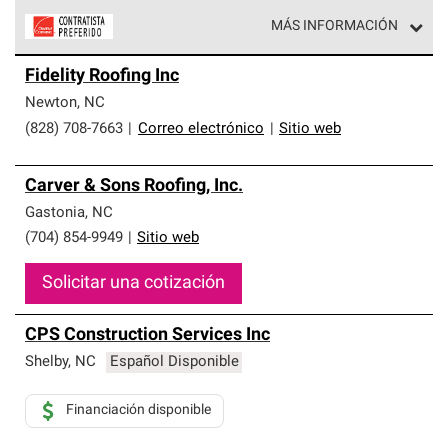
MÁS INFORMACIÓN
Los Contratistas Preferenciales de Owens Corning son
Fidelity Roofing Inc
parte de una red exclusiva de profesionales de techos
que cumplen con altos estándares y requisitos estrictos
Newton
,
NC
de profesionalismo y confiabilidad.
(828) 708-7663
|
Correo electrónico
|
Sitio web
Carver & Sons Roofing, Inc.
Gastonia
,
NC
(704) 854-9949
|
Sitio web
Solicitar una cotización
CPS Construction Services Inc
Shelby
,
NC
Español Disponible
Financiación disponible