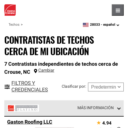
Hambu
28033 -
español
Techos
zipcode,
language
CONTRATISTAS DE TECHOS
CERCA DE MI UBICACIÓN
7 Contratistas independientes de techos cerca de
Cambiar
Crouse
,
NC
FILTROS Y
Clasificar por
:
CREDENCIALES
MÁS INFORMACIÓN
Los Contratistas Preferenciales Platinum de Owens
Gaston Roofing LLC
★
4.94
Corning constituyen el nivel superior de nuestra red