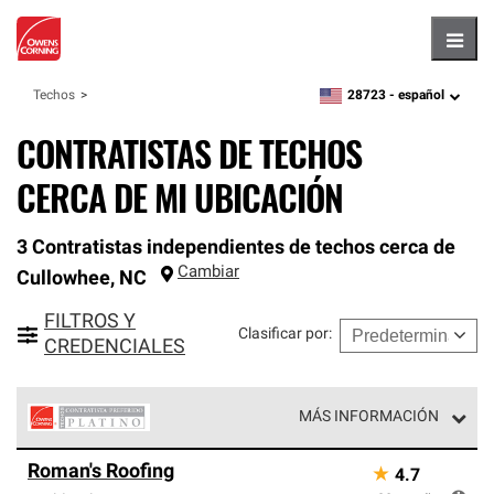
Hambu
28723 -
español
Techos
zipcode,
language
CONTRATISTAS DE TECHOS
CERCA DE MI UBICACIÓN
3 Contratistas independientes de techos cerca de
Cambiar
Cullowhee
,
NC
FILTROS Y
Clasificar por
:
CREDENCIALES
MÁS INFORMACIÓN
Los Contratistas Preferenciales Platinum de Owens
Roman's Roofing
★
4.7
Corning constituyen el nivel superior de nuestra red