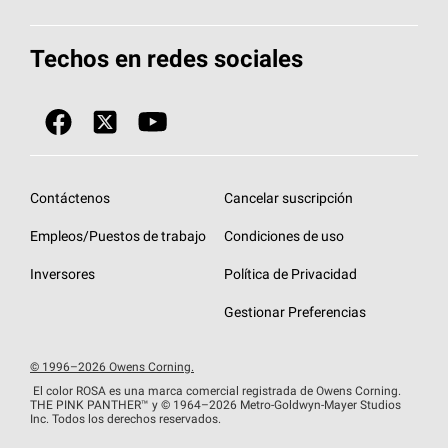
Total Protection Roofing
System®
Herramientas de diseño y color
Llame al 1-800-GET
-
PINK®
Techos en redes sociales
Componentes para techos
Biblioteca de documentos
Contratistas de techos por ubicación
Tecnología
SureNail®
Únase a la red de contratistas de techos
Encuentre una tienda o encuentre un
Protección contra algas
StreakGuard™
distribuidor
Diseño en el techo
Contáctenos
Cancelar suscripción
Colección de techos en colores fríos
Financiamiento de techos
Empleos/Puestos de trabajo
Condiciones de uso
Eventos para contratistas
Garantías de techos
Inversores
Política de Privacidad
Declaración de rendimiento de la UE
Gestionar Preferencias
© 1996–2026 Owens Corning.
El color ROSA es una marca comercial registrada de Owens Corning.
THE PINK
PANTHER™
y © 1964–2026 Metro-Goldwyn-Mayer Studios
Inc. Todos los derechos reservados.