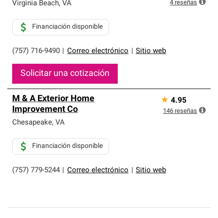
que cumplen con altos estándares y requisitos estrictos
4
reseñas
Virginia Beach
,
VA
de profesionalismo y confiabilidad.
Financiación disponible
(757) 716-9490
|
Correo electrónico
|
Sitio web
Solicitar una cotización
M & A Exterior Home
★
4.95
Improvement Co
146
reseñas
Chesapeake
,
VA
Financiación disponible
(757) 779-5244
|
Correo electrónico
|
Sitio web