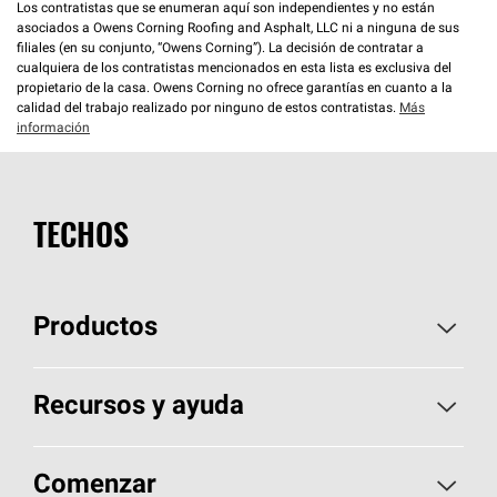
Los contratistas que se enumeran aquí son independientes y no están
asociados a Owens Corning Roofing and Asphalt, LLC ni a ninguna de sus
filiales (en su conjunto, “Owens Corning”). La decisión de contratar a
cualquiera de los contratistas mencionados en esta lista es exclusiva del
propietario de la casa. Owens Corning no ofrece garantías en cuanto a la
calidad del trabajo realizado por ninguno de estos contratistas.
Más
información
TECHOS
Productos
Elija sus tejas
Recursos y ayuda
Encuentre un contratista
Aspectos básicos sobre techos
Comenzar