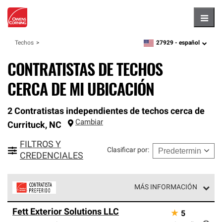
Hambu
27929 -
español
Techos
zipcode,
language
CONTRATISTAS DE TECHOS
CERCA DE MI UBICACIÓN
2 Contratistas independientes de techos cerca de
Cambiar
Currituck
,
NC
FILTROS Y
Clasificar por
:
CREDENCIALES
MÁS INFORMACIÓN
Los Contratistas Preferenciales de Owens Corning son
Fett Exterior Solutions LLC
★
5
parte de una red exclusiva de profesionales de techos