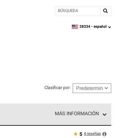
BÚSQUEDA
28334 -
español
zipcode,
language
Clasificar por
:
MÁS INFORMACIÓN
ed exclusiva de profesionales de techos que
o y confiabilidad.
★
4
reseñas
5