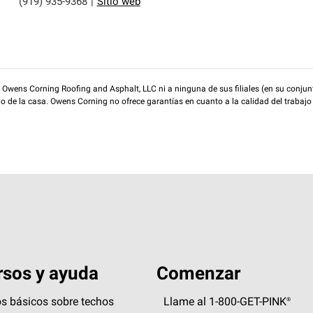
(919) 935-9368
|
Sitio web
wens Corning Roofing and Asphalt, LLC ni a ninguna de sus filiales (en su conjunt
rio de la casa. Owens Corning no ofrece garantías en cuanto a la calidad del trabajo
sos y ayuda
Comenzar
s básicos sobre techos
Llame al 1-800-GET
-
PINK®