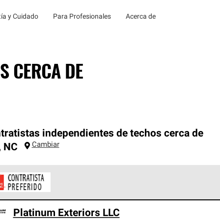
ía y Cuidado
Para Profesionales
Acerca de
S CERCA DE
tratistas independientes de techos cerca de
Cambiar
,
NC
ontratistas Preferenciales de Owens Corning son parte de una r
Platinum Exteriors LLC
en con altos estándares y requisitos estrictos de profesionalism