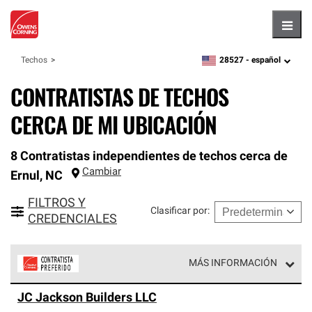
Hambu
28527 -
español
Techos
zipcode,
language
CONTRATISTAS DE TECHOS
CERCA DE MI UBICACIÓN
8 Contratistas independientes de techos cerca de
Cambiar
Ernul
,
NC
FILTROS Y
Clasificar por
:
CREDENCIALES
MÁS INFORMACIÓN
Los Contratistas Preferenciales de Owens Corning son
JC Jackson Builders LLC
parte de una red exclusiva de profesionales de techos