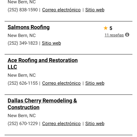
que cumplen con altos estándares y requisitos estrictos
New Bern
,
NC
de profesionalismo y confiabilidad.
(252) 838-1590
|
Correo electrónico
|
Sitio web
Salmons Roofing
★
5
11
reseñas
New Bern
,
NC
(252) 349-1823
|
Sitio web
Ace Roofing and Restoration
LLC
New Bern
,
NC
(252) 626-1155
|
Correo electrónico
|
Sitio web
Dallas Cherry Remodeling &
Construction
New Bern
,
NC
(252) 670-1229
|
Correo electrónico
|
Sitio web