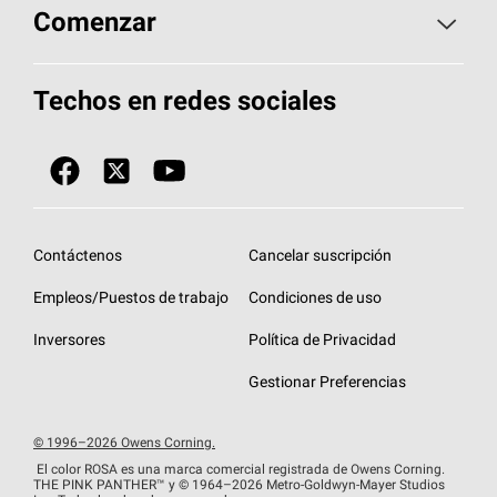
Aspectos básicos sobre techos
Comenzar
Total Protection Roofing
System®
Herramientas de diseño y color
Llame al 1-800-GET
-
PINK®
Techos en redes sociales
Componentes para techos
Biblioteca de documentos
Contratistas de techos por ubicación
Tecnología
SureNail®
Únase a la red de contratistas de techos
Encuentre una tienda o encuentre un
Protección contra algas
StreakGuard™
distribuidor
Diseño en el techo
Contáctenos
Cancelar suscripción
Colección de techos en colores fríos
Financiamiento de techos
Empleos/Puestos de trabajo
Condiciones de uso
Eventos para contratistas
Garantías de techos
Inversores
Política de Privacidad
Declaración de rendimiento de la UE
Gestionar Preferencias
© 1996–2026 Owens Corning.
El color ROSA es una marca comercial registrada de Owens Corning.
THE PINK
PANTHER™
y © 1964–2026 Metro-Goldwyn-Mayer Studios