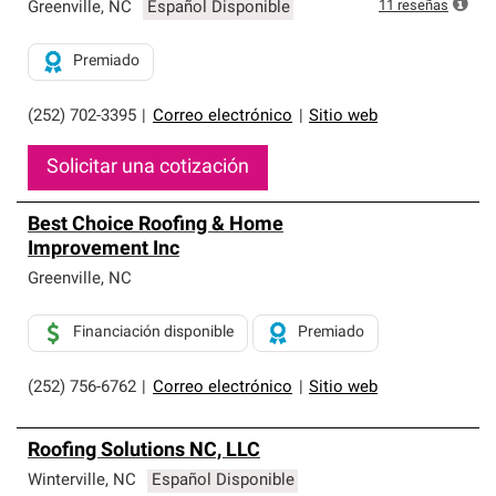
exclusiva y cumplen con estándares estrictos de
11
reseñas
Greenville
,
NC
Español Disponible
profesionalismo, confiabilidad y destreza incomparable.
Solo ellos pueden ofrecer nuestra mejor garantía de
Premiado
sistemas de techos.
(252) 702-3395
|
Correo electrónico
|
Sitio web
Solicitar una cotización
Best Choice Roofing & Home
Improvement Inc
Greenville
,
NC
Financiación disponible
Premiado
(252) 756-6762
|
Correo electrónico
|
Sitio web
Roofing Solutions NC, LLC
Winterville
,
NC
Español Disponible