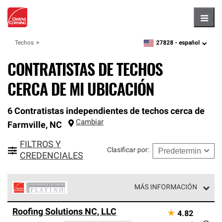
Hambu
27828 -
español
Techos
zipcode,
language
CONTRATISTAS DE TECHOS
CERCA DE MI UBICACIÓN
6 Contratistas independientes de techos cerca de
Cambiar
Farmville
,
NC
FILTROS Y
Clasificar por
:
CREDENCIALES
MÁS INFORMACIÓN
Los Contratistas Preferenciales Platinum de Owens
Roofing Solutions NC, LLC
★
4.82
Corning constituyen el nivel superior de nuestra red