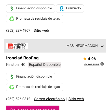
Financiación disponible
Premiado
Promesa de reciclaje de tejas
(252) 227-4967
|
Sitio web
MÁS INFORMACIÓN
Los Contratistas Preferenciales de Owens Corning son
Ironclad Roofing
★
4.96
parte de una red exclusiva de profesionales de techos
que cumplen con altos estándares y requisitos estrictos
49
reseñas
Kinston
,
NC
Español Disponible
de profesionalismo y confiabilidad.
Financiación disponible
Promesa de reciclaje de tejas
(252) 526-0312
|
Correo electrónico
|
Sitio web