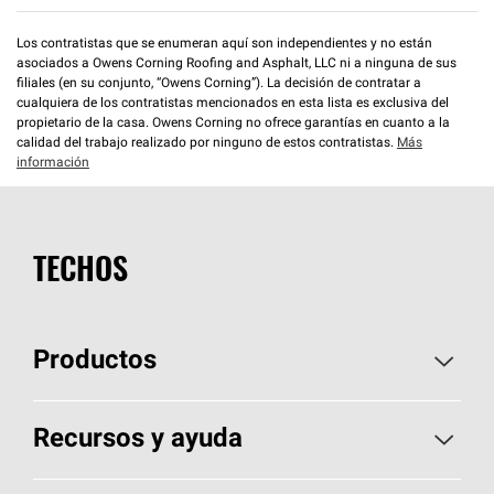
Los contratistas que se enumeran aquí son independientes y no están
asociados a Owens Corning Roofing and Asphalt, LLC ni a ninguna de sus
filiales (en su conjunto, “Owens Corning”). La decisión de contratar a
cualquiera de los contratistas mencionados en esta lista es exclusiva del
propietario de la casa. Owens Corning no ofrece garantías en cuanto a la
calidad del trabajo realizado por ninguno de estos contratistas.
Más
información
TECHOS
Productos
Elija sus tejas
Recursos y ayuda
Encuentre un contratista