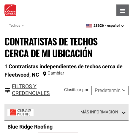
Hambu
28626 -
español
Techos
zipcode,
language
CONTRATISTAS DE TECHOS
CERCA DE MI UBICACIÓN
1 Contratistas independientes de techos cerca de
Cambiar
Fleetwood
,
NC
FILTROS Y
Clasificar por
:
CREDENCIALES
MÁS INFORMACIÓN
Los Contratistas Preferenciales de Owens Corning son
Blue Ridge Roofing
parte de una red exclusiva de profesionales de techos