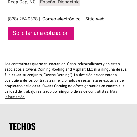
que cumplen con altos estándares y requisitos estrictos
Deep Gap
,
NC
Español Disponible
de profesionalismo y confiabilidad.
(828) 264-9328
|
Correo electrónico
|
Sitio web
Solicitar una cotización
Los contratistas que se enumeran aquí son independientes y no están
asociados a Owens Corning Roofing and Asphalt, LLC ni a ninguna de sus
filiales (en su conjunto, “Owens Corning”). La decisión de contratar a
cualquiera de los contratistas mencionados en esta lista es exclusiva del
propietario de la casa. Owens Corning no ofrece garantías en cuanto a la
calidad del trabajo realizado por ninguno de estos contratistas.
Más
información
TECHOS