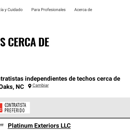
ía y Cuidado
Para Profesionales
Acerca de
S CERCA DE
tratistas independientes de techos cerca de
Cambiar
 Oaks
,
NC
ontratistas Preferenciales de Owens Corning son parte de una r
Platinum Exteriors LLC
en con altos estándares y requisitos estrictos de profesionalism