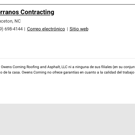
rranos Contracting
nceton
,
NC
9) 698-4144
|
Correo electrónico
|
Sitio web
wens Corning Roofing and Asphalt, LLC ni a ninguna de sus filiales (en su conjunt
rio de la casa. Owens Corning no ofrece garantías en cuanto a la calidad del trabajo