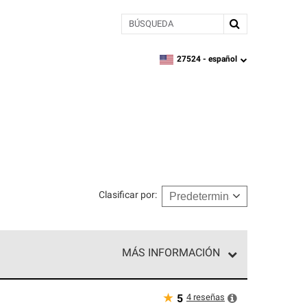
BÚSQUEDA
27524 -
español
zipcode,
language
Clasificar por
:
MÁS INFORMACIÓN
ed exclusiva de profesionales de techos que
o y confiabilidad.
★
4
reseñas
5