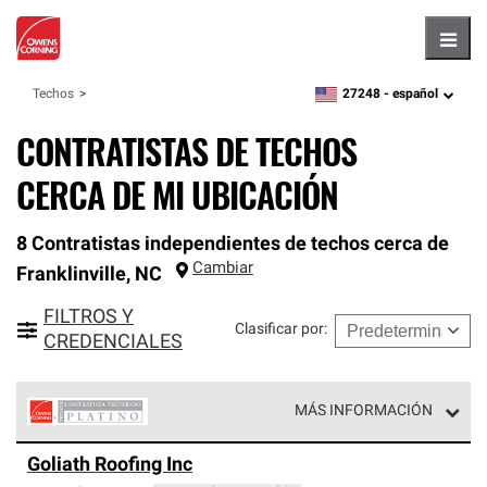
Hambu
27248 -
español
Techos
zipcode,
language
CONTRATISTAS DE TECHOS
CERCA DE MI UBICACIÓN
8 Contratistas independientes de techos cerca de
Cambiar
Franklinville
,
NC
FILTROS Y
Clasificar por
:
CREDENCIALES
MÁS INFORMACIÓN
Los Contratistas Preferenciales Platinum de Owens
Goliath Roofing Inc
Corning constituyen el nivel superior de nuestra red