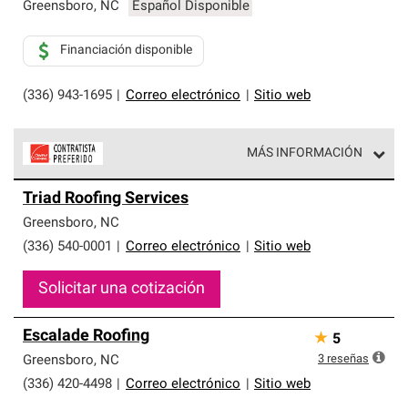
exclusiva y cumplen con estándares estrictos de
Greensboro
,
NC
Español Disponible
profesionalismo, confiabilidad y destreza incomparable.
Solo ellos pueden ofrecer nuestra mejor garantía de
Financiación disponible
sistemas de techos.
(336) 943-1695
|
Correo electrónico
|
Sitio web
MÁS INFORMACIÓN
Los Contratistas Preferenciales de Owens Corning son
Triad Roofing Services
parte de una red exclusiva de profesionales de techos
que cumplen con altos estándares y requisitos estrictos
Greensboro
,
NC
de profesionalismo y confiabilidad.
(336) 540-0001
|
Correo electrónico
|
Sitio web
Solicitar una cotización
Escalade Roofing
★
5
3
reseñas
Greensboro
,
NC
(336) 420-4498
|
Correo electrónico
|
Sitio web