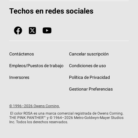
Herramientas de diseño y color
Llame al 1-800-GET
-
PINK®
Techos en redes sociales
Componentes para techos
Biblioteca de documentos
Contratistas de techos por ubicación
Tecnología
SureNail®
Únase a la red de contratistas de techos
Encuentre una tienda o encuentre un
Protección contra algas
StreakGuard™
distribuidor
Diseño en el techo
Contáctenos
Cancelar suscripción
Colección de techos en colores fríos
Financiamiento de techos
Empleos/Puestos de trabajo
Condiciones de uso
Eventos para contratistas
Garantías de techos
Inversores
Política de Privacidad
Declaración de rendimiento de la UE
Gestionar Preferencias
© 1996–2026 Owens Corning.
El color ROSA es una marca comercial registrada de Owens Corning.
THE PINK
PANTHER™
y © 1964–2026 Metro-Goldwyn-Mayer Studios
Inc. Todos los derechos reservados.