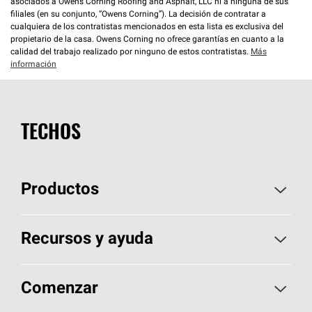
asociados a Owens Corning Roofing and Asphalt, LLC ni a ninguna de sus
filiales (en su conjunto, “Owens Corning”). La decisión de contratar a
cualquiera de los contratistas mencionados en esta lista es exclusiva del
propietario de la casa. Owens Corning no ofrece garantías en cuanto a la
calidad del trabajo realizado por ninguno de estos contratistas.
Más
información
TECHOS
Productos
Elija sus tejas
Recursos y ayuda
Encuentre un contratista
Aspectos básicos sobre techos
Comenzar
Total Protection Roofing
System®