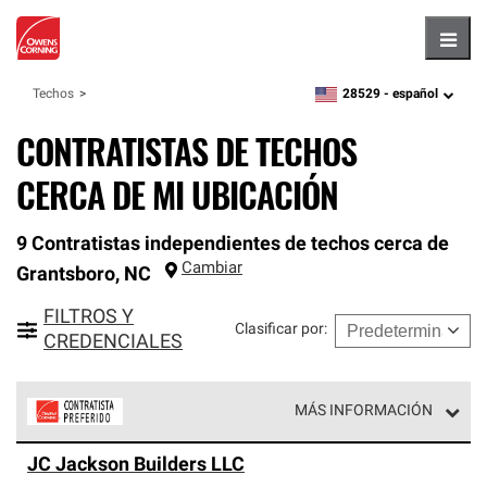
Hambu
28529 -
español
Techos
zipcode,
language
CONTRATISTAS DE TECHOS
CERCA DE MI UBICACIÓN
9 Contratistas independientes de techos cerca de
Cambiar
Grantsboro
,
NC
FILTROS Y
Clasificar por
:
CREDENCIALES
MÁS INFORMACIÓN
Los Contratistas Preferenciales de Owens Corning son
JC Jackson Builders LLC
parte de una red exclusiva de profesionales de techos