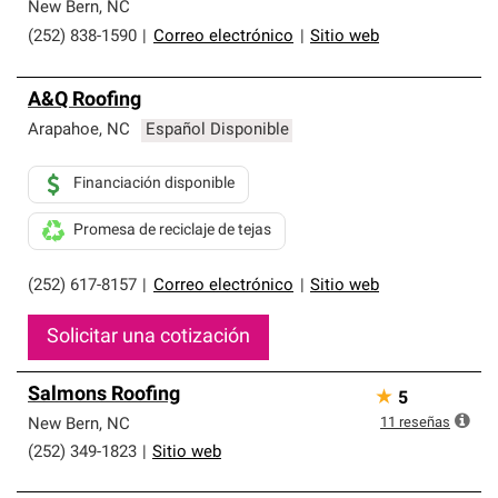
que cumplen con altos estándares y requisitos estrictos
New Bern
,
NC
de profesionalismo y confiabilidad.
(252) 838-1590
|
Correo electrónico
|
Sitio web
A&Q Roofing
Arapahoe
,
NC
Español Disponible
Financiación disponible
Promesa de reciclaje de tejas
(252) 617-8157
|
Correo electrónico
|
Sitio web
Solicitar una cotización
Salmons Roofing
★
5
11
reseñas
New Bern
,
NC
(252) 349-1823
|
Sitio web