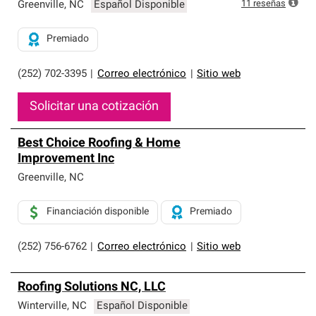
exclusiva y cumplen con estándares estrictos de
11
reseñas
Greenville
,
NC
Español Disponible
profesionalismo, confiabilidad y destreza incomparable.
Solo ellos pueden ofrecer nuestra mejor garantía de
Premiado
sistemas de techos.
(252) 702-3395
|
Correo electrónico
|
Sitio web
Solicitar una cotización
Best Choice Roofing & Home
Improvement Inc
Greenville
,
NC
Financiación disponible
Premiado
(252) 756-6762
|
Correo electrónico
|
Sitio web
Roofing Solutions NC, LLC
Winterville
,
NC
Español Disponible