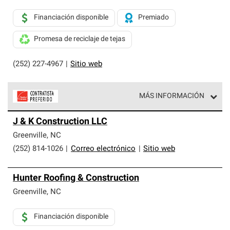
Financiación disponible
Premiado
Promesa de reciclaje de tejas
(252) 227-4967
|
Sitio web
MÁS INFORMACIÓN
Los Contratistas Preferenciales de Owens Corning son
J & K Construction LLC
parte de una red exclusiva de profesionales de techos
que cumplen con altos estándares y requisitos estrictos
Greenville
,
NC
de profesionalismo y confiabilidad.
(252) 814-1026
|
Correo electrónico
|
Sitio web
Hunter Roofing & Construction
Greenville
,
NC
Financiación disponible