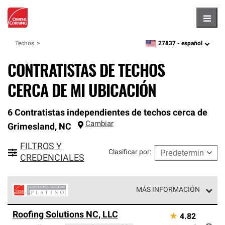
Hambu
27837 -
español
Techos
zipcode,
language
CONTRATISTAS DE TECHOS
CERCA DE MI UBICACIÓN
6 Contratistas independientes de techos cerca de
Cambiar
Grimesland
,
NC
FILTROS Y
Clasificar por
:
CREDENCIALES
MÁS INFORMACIÓN
Los Contratistas Preferenciales Platinum de Owens
Roofing Solutions NC, LLC
★
4.82
Corning constituyen el nivel superior de nuestra red