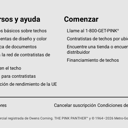
sos y ayuda
Comenzar
s básicos sobre techos
Llame al 1-800-GET
-
PINK®
entas de diseño y color
Contratistas de techos por ub
eca de documentos
Encuentre una tienda o encuen
distribuidor
 la red de contratistas de
Financiamiento de techos
en el techo
 para contratistas
ción de rendimiento de la UE
ores
Cancelar suscripción
Condiciones de
rcial registrada de Owens Corning. THE PINK
PANTHER™
y © 1964–2026 Metro-Gold