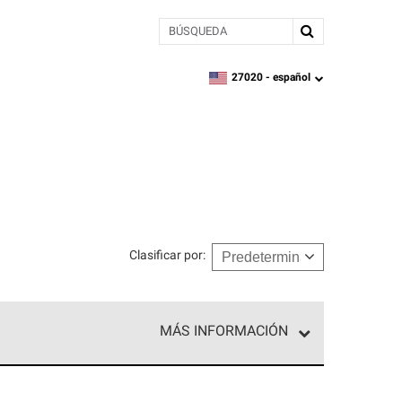
BÚSQUEDA
27020 -
español
zipcode,
language
Clasificar por
:
MÁS INFORMACIÓN
ed exclusiva de profesionales de techos que
o y confiabilidad.