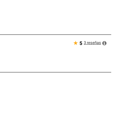
★
3
reseñas
5