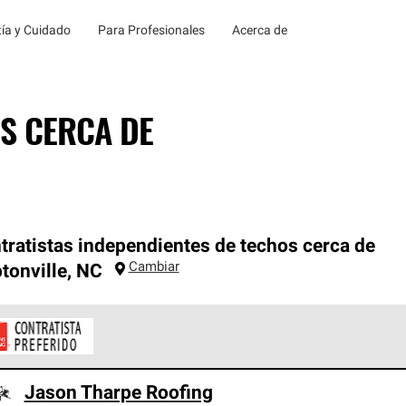
ía y Cuidado
Para Profesionales
Acerca de
S CERCA DE
tratistas independientes de techos cerca de
Cambiar
onville
,
NC
ontratistas Preferenciales de Owens Corning son parte de una r
Jason Tharpe Roofing
en con altos estándares y requisitos estrictos de profesionalism