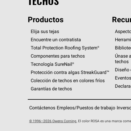
TECHOS
Productos
Recur
Elija sus tejas
Aspecto
Encuentre un contratista
Herrami
Total Protection Roofing
System®
Bibliot
Componentes para techos
Únase a
techos
Tecnología
SureNail®
Diseño 
Protección contra algas
StreakGuard™
Eventos
Colección de techos en colores fríos
Declara
Garantías de techos
Contáctenos
Empleos/Puestos de trabajo
Invers
© 1996–2026 Owens Corning.
El color ROSA es una marca come