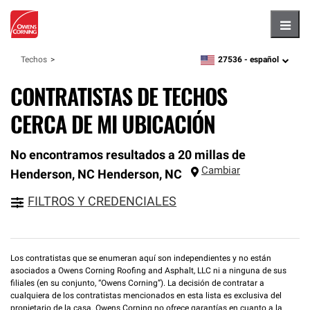
Hambu
27536 -
español
Techos
zipcode,
language
CONTRATISTAS DE TECHOS
CERCA DE MI UBICACIÓN
No encontramos resultados a 20 millas de
Cambiar
Henderson, NC
Henderson
,
NC
FILTROS Y CREDENCIALES
Los contratistas que se enumeran aquí son independientes y no están
asociados a Owens Corning Roofing and Asphalt, LLC ni a ninguna de sus
filiales (en su conjunto, “Owens Corning”). La decisión de contratar a
cualquiera de los contratistas mencionados en esta lista es exclusiva del
propietario de la casa. Owens Corning no ofrece garantías en cuanto a la