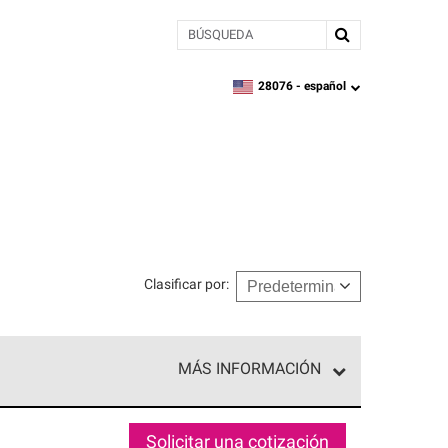
BÚSQUEDA
28076 -
español
zipcode,
language
Clasificar por
:
MÁS INFORMACIÓN
ed exclusiva de profesionales de techos que
o y confiabilidad.
Solicitar una cotización