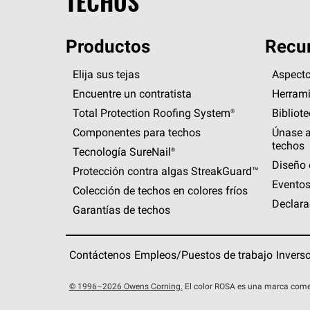
TECHOS
Productos
Recur
Elija sus tejas
Aspecto
Encuentre un contratista
Herrami
Total Protection Roofing
System®
Bibliot
Componentes para techos
Únase a
techos
Tecnología
SureNail®
Diseño 
Protección contra algas
StreakGuard™
Eventos
Colección de techos en colores fríos
Declara
Garantías de techos
Contáctenos
Empleos/Puestos de trabajo
Invers
© 1996–2026 Owens Corning.
El color ROSA es una marca come