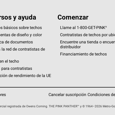
sos y ayuda
Comenzar
s básicos sobre techos
Llame al 1-800-GET
-
PINK®
entas de diseño y color
Contratistas de techos por ub
eca de documentos
Encuentre una tienda o encuen
distribuidor
 la red de contratistas de
Financiamiento de techos
en el techo
 para contratistas
ción de rendimiento de la UE
ores
Cancelar suscripción
Condiciones de
rcial registrada de Owens Corning. THE PINK
PANTHER™
y © 1964–2026 Metro-Gold