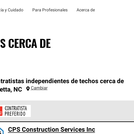
ía y Cuidado
Para Profesionales
Acerca de
S CERCA DE
tratistas independientes de techos cerca de
Cambiar
etta
,
NC
ontratistas Preferenciales de Owens Corning son parte de una r
CPS Construction Services Inc
en con altos estándares y requisitos estrictos de profesionalism