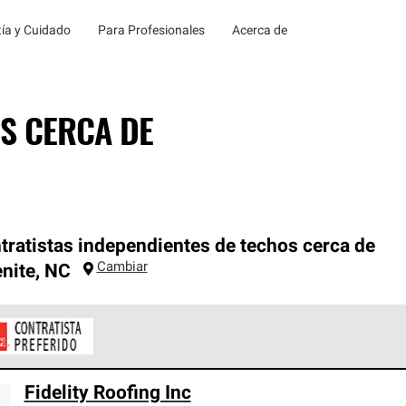
ía y Cuidado
Para Profesionales
Acerca de
S CERCA DE
tratistas independientes de techos cerca de
Cambiar
nite
,
NC
ontratistas Preferenciales de Owens Corning son parte de una r
Fidelity Roofing Inc
en con altos estándares y requisitos estrictos de profesionalism