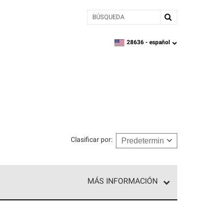
BÚSQUEDA
28636 -
español
zipcode,
language
Clasificar por
:
MÁS INFORMACIÓN
ed exclusiva de profesionales de techos que
o y confiabilidad.