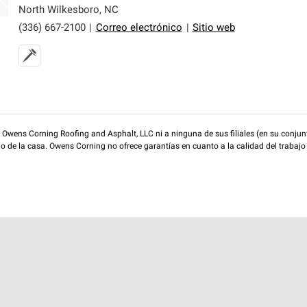
North Wilkesboro
,
NC
(336) 667-2100
|
Correo electrónico
|
Sitio web
wens Corning Roofing and Asphalt, LLC ni a ninguna de sus filiales (en su conjunt
rio de la casa. Owens Corning no ofrece garantías en cuanto a la calidad del trabajo