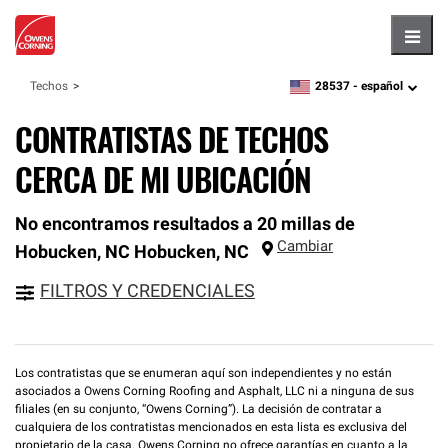
Hambu
28537 -
español
Techos
zipcode,
language
CONTRATISTAS DE TECHOS
CERCA DE MI UBICACIÓN
No encontramos resultados a 20 millas de
Cambiar
Hobucken, NC
Hobucken
,
NC
FILTROS Y CREDENCIALES
Los contratistas que se enumeran aquí son independientes y no están
asociados a Owens Corning Roofing and Asphalt, LLC ni a ninguna de sus
filiales (en su conjunto, “Owens Corning”). La decisión de contratar a
cualquiera de los contratistas mencionados en esta lista es exclusiva del
propietario de la casa. Owens Corning no ofrece garantías en cuanto a la