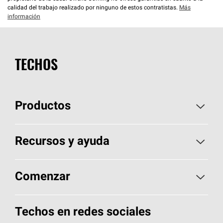
calidad del trabajo realizado por ninguno de estos contratistas.
Más
información
TECHOS
Productos
Elija sus tejas
Recursos y ayuda
Encuentre un contratista
Aspectos básicos sobre techos
Comenzar
Total Protection Roofing
System®
Herramientas de diseño y color
Llame al 1-800-GET
-
PINK®
Techos en redes sociales
Componentes para techos