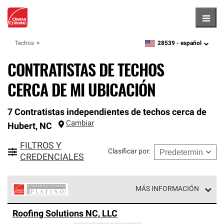
Hambu
28539 -
español
Techos
zipcode,
language
CONTRATISTAS DE TECHOS
CERCA DE MI UBICACIÓN
7 Contratistas independientes de techos cerca de
Cambiar
Hubert
,
NC
FILTROS Y
Clasificar por
:
CREDENCIALES
MÁS INFORMACIÓN
Los Contratistas Preferenciales Platinum de Owens
Roofing Solutions NC, LLC
Corning constituyen el nivel superior de nuestra red