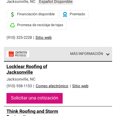
exclusiva y cumplen con estándares estrictos de
Jacksonville
,
NC
Español Disponible
profesionalismo, confiabilidad y destreza incomparable.
Solo ellos pueden ofrecer nuestra mejor garantía de
Financiación disponible
Premiado
sistemas de techos.
Promesa de reciclaje de tejas
(910) 325-2228
|
Sitio web
MÁS INFORMACIÓN
Los Contratistas Preferenciales de Owens Corning son
Locklear Roofing of
parte de una red exclusiva de profesionales de techos
Jacksonville
que cumplen con altos estándares y requisitos estrictos
de profesionalismo y confiabilidad.
Jacksonville
,
NC
(910) 938-1153
|
Correo electrónico
|
Sitio web
Solicitar una cotización
Think Roofing and Storm