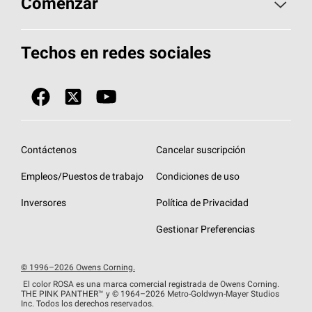
Comenzar
Total Protection Roofing
System®
Herramientas de diseño y color
Llame al 1-800-GET
-
PINK®
Techos en redes sociales
Componentes para techos
Biblioteca de documentos
Contratistas de techos por ubicación
Tecnología
SureNail®
Únase a la red de contratistas de techos
Encuentre una tienda o encuentre un
Protección contra algas
StreakGuard™
distribuidor
Diseño en el techo
Contáctenos
Cancelar suscripción
Colección de techos en colores fríos
Financiamiento de techos
Empleos/Puestos de trabajo
Condiciones de uso
Eventos para contratistas
Garantías de techos
Inversores
Política de Privacidad
Declaración de rendimiento de la UE
Gestionar Preferencias
© 1996–2026 Owens Corning.
El color ROSA es una marca comercial registrada de Owens Corning.
THE PINK
PANTHER™
y © 1964–2026 Metro-Goldwyn-Mayer Studios
Inc. Todos los derechos reservados.