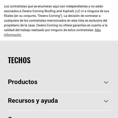
Los contratistas que se enumeran aquí son independientes y no están
asociados a Owens Corning Roofing and Asphalt, LLC ni a ninguna de sus
filiales (en su conjunto, “Owens Corning”). La decisión de contratar a
cualquiera de los contratistas mencionados en esta lista es exclusiva del
propietario de la casa. Owens Corning no ofrece garantías en cuanto a la
calidad del trabajo realizado por ninguno de estos contratistas.
Más
información
TECHOS
Productos
Elija sus tejas
Recursos y ayuda
Encuentre un contratista
Aspectos básicos sobre techos