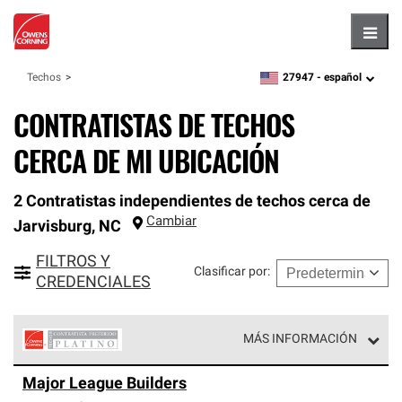
Hambu
27947 -
español
Techos
zipcode,
language
CONTRATISTAS DE TECHOS
CERCA DE MI UBICACIÓN
2 Contratistas independientes de techos cerca de
Cambiar
Jarvisburg
,
NC
FILTROS Y
Clasificar por
:
CREDENCIALES
MÁS INFORMACIÓN
Los Contratistas Preferenciales Platinum de Owens
Major League Builders
Corning constituyen el nivel superior de nuestra red