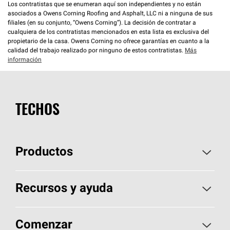
Los contratistas que se enumeran aquí son independientes y no están
asociados a Owens Corning Roofing and Asphalt, LLC ni a ninguna de sus
filiales (en su conjunto, “Owens Corning”). La decisión de contratar a
cualquiera de los contratistas mencionados en esta lista es exclusiva del
propietario de la casa. Owens Corning no ofrece garantías en cuanto a la
calidad del trabajo realizado por ninguno de estos contratistas.
Más
información
TECHOS
Productos
Elija sus tejas
Recursos y ayuda
Encuentre un contratista
Aspectos básicos sobre techos
Comenzar