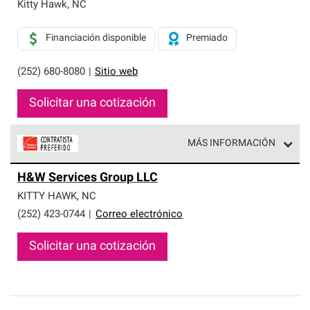
exclusiva y cumplen con estándares estrictos de
Kitty Hawk
,
NC
profesionalismo, confiabilidad y destreza incomparable.
Solo ellos pueden ofrecer nuestra mejor garantía de
Financiación disponible
Premiado
sistemas de techos.
(252) 680-8080
|
Sitio web
Solicitar una cotización
MÁS INFORMACIÓN
Los Contratistas Preferenciales de Owens Corning son
H&W Services Group LLC
parte de una red exclusiva de profesionales de techos
que cumplen con altos estándares y requisitos estrictos
KITTY HAWK
,
NC
de profesionalismo y confiabilidad.
(252) 423-0744
|
Correo electrónico
Solicitar una cotización