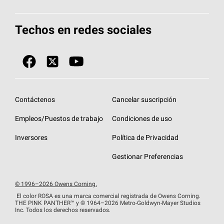
Total Protection Roofing
System®
Herramientas de diseño y color
Llame al 1-800-GET
-
PINK®
Techos en redes sociales
Componentes para techos
Biblioteca de documentos
Contratistas de techos por ubicación
Tecnología
SureNail®
Únase a la red de contratistas de techos
Encuentre una tienda o encuentre un
Protección contra algas
StreakGuard™
distribuidor
Diseño en el techo
Contáctenos
Cancelar suscripción
Colección de techos en colores fríos
Financiamiento de techos
Empleos/Puestos de trabajo
Condiciones de uso
Eventos para contratistas
Garantías de techos
Inversores
Política de Privacidad
Declaración de rendimiento de la UE
Gestionar Preferencias
© 1996–2026 Owens Corning.
El color ROSA es una marca comercial registrada de Owens Corning.
THE PINK
PANTHER™
y © 1964–2026 Metro-Goldwyn-Mayer Studios
Inc. Todos los derechos reservados.