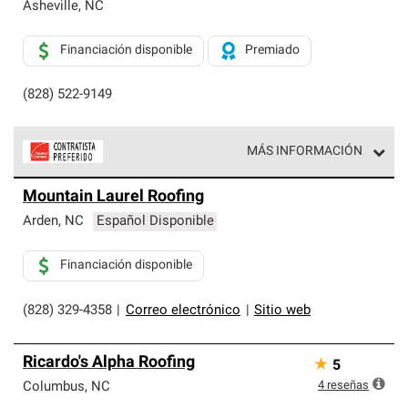
exclusiva y cumplen con estándares estrictos de
Asheville
,
NC
profesionalismo, confiabilidad y destreza incomparable.
Solo ellos pueden ofrecer nuestra mejor garantía de
Financiación disponible
Premiado
sistemas de techos.
(828) 522-9149
MÁS INFORMACIÓN
Los Contratistas Preferenciales de Owens Corning son
Mountain Laurel Roofing
parte de una red exclusiva de profesionales de techos
que cumplen con altos estándares y requisitos estrictos
Arden
,
NC
Español Disponible
de profesionalismo y confiabilidad.
Financiación disponible
(828) 329-4358
|
Correo electrónico
|
Sitio web
Ricardo's Alpha Roofing
★
5
4
reseñas
Columbus
,
NC