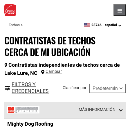
Hambu
28746 -
español
Techos
zipcode,
language
CONTRATISTAS DE TECHOS
CERCA DE MI UBICACIÓN
9 Contratistas independientes de techos cerca de
Cambiar
Lake Lure
,
NC
FILTROS Y
Clasificar por
:
CREDENCIALES
MÁS INFORMACIÓN
Los Contratistas Preferenciales Platinum de Owens
Mighty Dog Roofing
Corning constituyen el nivel superior de nuestra red