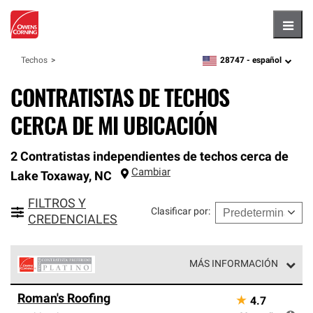
Hambu
28747 -
español
Techos
zipcode,
language
CONTRATISTAS DE TECHOS
CERCA DE MI UBICACIÓN
2 Contratistas independientes de techos cerca de
Cambiar
Lake Toxaway
,
NC
FILTROS Y
Clasificar por
:
CREDENCIALES
MÁS INFORMACIÓN
Los Contratistas Preferenciales Platinum de Owens
Roman's Roofing
★
4.7
Corning constituyen el nivel superior de nuestra red