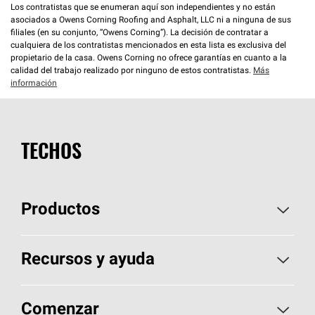
Los contratistas que se enumeran aquí son independientes y no están
asociados a Owens Corning Roofing and Asphalt, LLC ni a ninguna de sus
filiales (en su conjunto, “Owens Corning”). La decisión de contratar a
cualquiera de los contratistas mencionados en esta lista es exclusiva del
propietario de la casa. Owens Corning no ofrece garantías en cuanto a la
calidad del trabajo realizado por ninguno de estos contratistas.
Más
información
TECHOS
Productos
Elija sus tejas
Recursos y ayuda
Encuentre un contratista
Aspectos básicos sobre techos
Comenzar