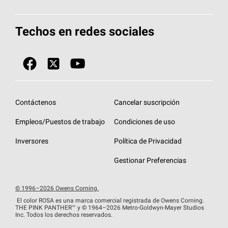
Total Protection Roofing
System®
Herramientas de diseño y color
Llame al 1-800-GET
-
PINK®
Techos en redes sociales
Componentes para techos
Biblioteca de documentos
Contratistas de techos por ubicación
Tecnología
SureNail®
Únase a la red de contratistas de techos
Encuentre una tienda o encuentre un
Protección contra algas
StreakGuard™
distribuidor
Diseño en el techo
Contáctenos
Cancelar suscripción
Colección de techos en colores fríos
Financiamiento de techos
Empleos/Puestos de trabajo
Condiciones de uso
Eventos para contratistas
Garantías de techos
Inversores
Política de Privacidad
Declaración de rendimiento de la UE
Gestionar Preferencias
© 1996–2026 Owens Corning.
El color ROSA es una marca comercial registrada de Owens Corning.
THE PINK
PANTHER™
y © 1964–2026 Metro-Goldwyn-Mayer Studios
Inc. Todos los derechos reservados.