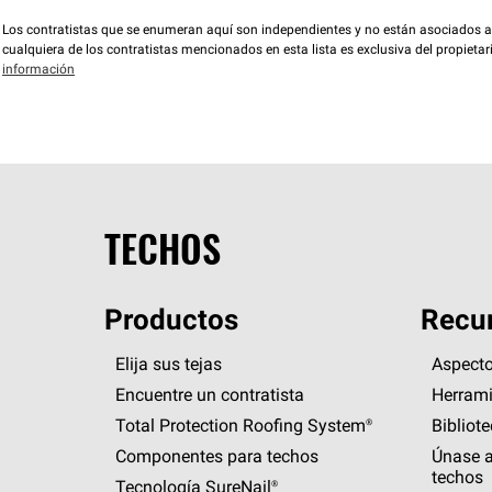
Los contratistas que se enumeran aquí son independientes y no están asociados a O
cualquiera de los contratistas mencionados en esta lista es exclusiva del propieta
información
TECHOS
Productos
Recur
Elija sus tejas
Aspecto
Encuentre un contratista
Herrami
Total Protection Roofing
System®
Bibliot
Componentes para techos
Únase a
techos
Tecnología
SureNail®