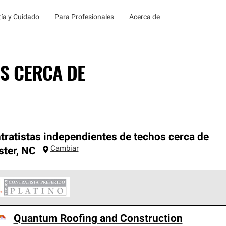
ía y Cuidado
Para Profesionales
Acerca de
S CERCA DE
tratistas independientes de techos cerca de
Cambiar
ster
,
NC
ontratistas Preferenciales Platinum de Owens Corning constituye
Quantum Roofing and Construction
en con estándares estrictos de profesionalismo, confiabilidad 