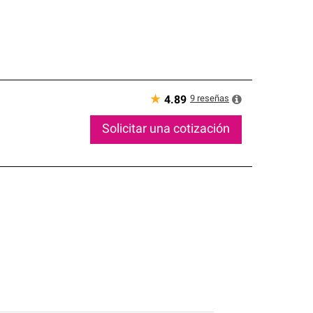
★
9
reseñas
4.89
Solicitar una cotización