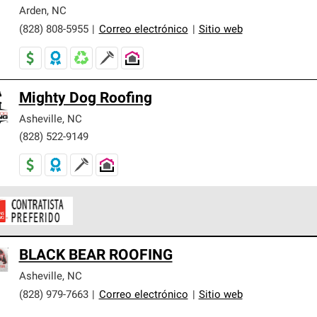
er nuestra mejor garantía de sistemas de techos.
Arden
,
NC
(828) 808-5955
|
Correo electrónico
|
Sitio web
Mighty Dog Roofing
Asheville
,
NC
(828) 522-9149
ontratistas Preferenciales de Owens Corning son parte de una r
BLACK BEAR ROOFING
en con altos estándares y requisitos estrictos de profesionalism
Asheville
,
NC
(828) 979-7663
|
Correo electrónico
|
Sitio web