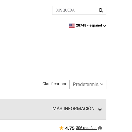
BÚSQUEDA
28748 -
español
zipcode,
language
Clasificar por
:
MÁS INFORMACIÓN
n el nivel superior de nuestra red exclusiva y
y destreza incomparable. Solo ellos pueden
★
306
reseñas
4.75