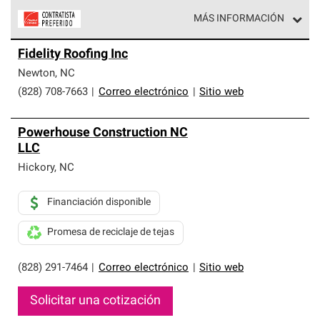
MÁS INFORMACIÓN
Los Contratistas Preferenciales de Owens Corning son
Fidelity Roofing Inc
parte de una red exclusiva de profesionales de techos
que cumplen con altos estándares y requisitos estrictos
Newton
,
NC
de profesionalismo y confiabilidad.
(828) 708-7663
|
Correo electrónico
|
Sitio web
Powerhouse Construction NC
LLC
Hickory
,
NC
Financiación disponible
Promesa de reciclaje de tejas
(828) 291-7464
|
Correo electrónico
|
Sitio web
Solicitar una cotización