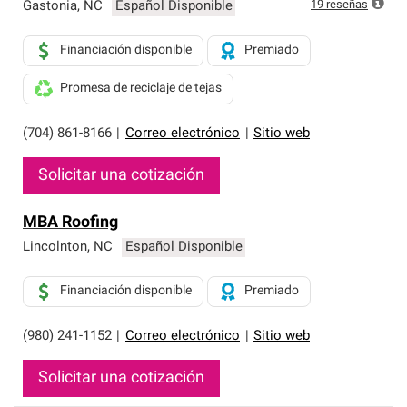
exclusiva y cumplen con estándares estrictos de
19
reseñas
Gastonia
,
NC
Español Disponible
profesionalismo, confiabilidad y destreza incomparable.
Solo ellos pueden ofrecer nuestra mejor garantía de
Financiación disponible
Premiado
sistemas de techos.
Promesa de reciclaje de tejas
(704) 861-8166
|
Correo electrónico
|
Sitio web
Solicitar una cotización
MBA Roofing
Lincolnton
,
NC
Español Disponible
Financiación disponible
Premiado
(980) 241-1152
|
Correo electrónico
|
Sitio web
Solicitar una cotización