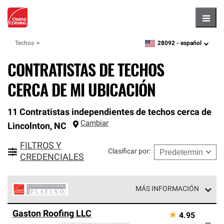
Hambu
28092 -
español
Techos
zipcode,
language
CONTRATISTAS DE TECHOS
CERCA DE MI UBICACIÓN
11 Contratistas independientes de techos cerca de
Cambiar
Lincolnton
,
NC
FILTROS Y
Clasificar por
:
CREDENCIALES
MÁS INFORMACIÓN
Los Contratistas Preferenciales Platinum de Owens
Gaston Roofing LLC
★
4.95
Corning constituyen el nivel superior de nuestra red