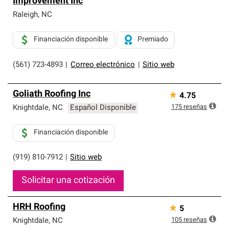
Improvement Inc
exclusiva y cumplen con estándares estrictos de
profesionalismo, confiabilidad y destreza incomparable.
Raleigh
,
NC
Solo ellos pueden ofrecer nuestra mejor garantía de
sistemas de techos.
Financiación disponible
Premiado
(561) 723-4893
|
Correo electrónico
|
Sitio web
Goliath Roofing Inc
★
4.75
175
reseñas
Knightdale
,
NC
Español Disponible
Financiación disponible
(919) 810-7912
|
Sitio web
Solicitar una cotización
HRH Roofing
★
5
105
reseñas
Knightdale
,
NC