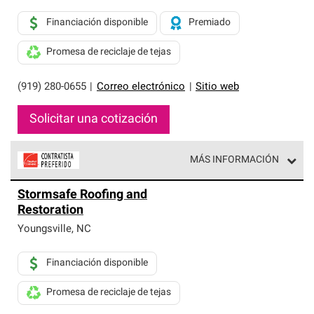
Financiación disponible
Premiado
Promesa de reciclaje de tejas
(919) 280-0655
|
Correo electrónico
|
Sitio web
Solicitar una cotización
MÁS INFORMACIÓN
Los Contratistas Preferenciales de Owens Corning son
Stormsafe Roofing and
parte de una red exclusiva de profesionales de techos
Restoration
que cumplen con altos estándares y requisitos estrictos
de profesionalismo y confiabilidad.
Youngsville
,
NC
Financiación disponible
Promesa de reciclaje de tejas