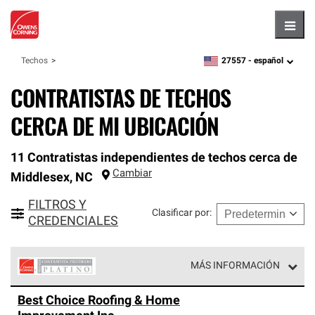
Hambu
27557 -
español
Techos
zipcode,
language
CONTRATISTAS DE TECHOS
CERCA DE MI UBICACIÓN
11 Contratistas independientes de techos cerca de
Cambiar
Middlesex
,
NC
FILTROS Y
Clasificar por
:
CREDENCIALES
MÁS INFORMACIÓN
Los Contratistas Preferenciales Platinum de Owens
Best Choice Roofing & Home
Corning constituyen el nivel superior de nuestra red