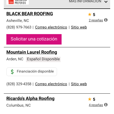
MÁS INFORMACIÓN
Los Contratistas Preferenciales de Owens Corning son
BLACK BEAR ROOFING
★
5
parte de una red exclusiva de profesionales de techos
que cumplen con altos estándares y requisitos estrictos
2
reseñas
Asheville
,
NC
de profesionalismo y confiabilidad.
(828) 979-7663
|
Correo electrónico
|
Sitio web
Solicitar una cotización
Mountain Laurel Roofing
Arden
,
NC
Español Disponible
Financiación disponible
(828) 329-4358
|
Correo electrónico
|
Sitio web
Ricardo's Alpha Roofing
★
5
4
reseñas
Columbus
,
NC