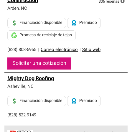
Construction
exclusiva y cumplen con estándares estrictos de
306
reseñas
profesionalismo, confiabilidad y destreza incomparable.
Arden
,
NC
Solo ellos pueden ofrecer nuestra mejor garantía de
sistemas de techos.
Financiación disponible
Premiado
Promesa de reciclaje de tejas
(828) 808-5955
|
Correo electrónico
|
Sitio web
Solicitar una cotización
Mighty Dog Roofing
Asheville
,
NC
Financiación disponible
Premiado
(828) 522-9149