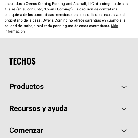
asociados a Owens Corning Roofing and Asphalt, LLC ni a ninguna de sus
filiales (en su conjunto, “Owens Corning”). La decisión de contratar a
cualquiera de los contratistas mencionados en esta lista es exclusiva del
propietario de la casa. Owens Corning no ofrece garantías en cuanto a la
calidad del trabajo realizado por ninguno de estos contratistas.
Más
información
TECHOS
Productos
Elija sus tejas
Recursos y ayuda
Encuentre un contratista
Aspectos básicos sobre techos
Comenzar