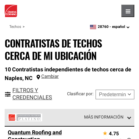
Hambu
28760 -
español
Techos
zipcode,
language
CONTRATISTAS DE TECHOS
CERCA DE MI UBICACIÓN
10 Contratistas independientes de techos cerca de
Cambiar
Naples
,
NC
FILTROS Y
Clasificar por
:
CREDENCIALES
MÁS INFORMACIÓN
Los Contratistas Preferenciales Platinum de Owens
Quantum Roofing and
★
4.75
Corning constituyen el nivel superior de nuestra red