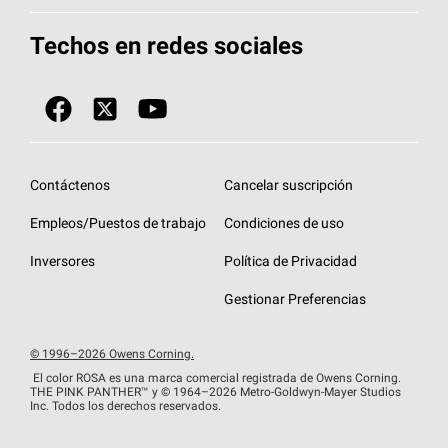
Total Protection Roofing
System®
Herramientas de diseño y color
Llame al 1-800-GET
-
PINK®
Techos en redes sociales
Componentes para techos
Biblioteca de documentos
Contratistas de techos por ubicación
Tecnología
SureNail®
Únase a la red de contratistas de techos
Encuentre una tienda o encuentre un
Protección contra algas
StreakGuard™
distribuidor
Diseño en el techo
Contáctenos
Cancelar suscripción
Colección de techos en colores fríos
Financiamiento de techos
Empleos/Puestos de trabajo
Condiciones de uso
Eventos para contratistas
Garantías de techos
Inversores
Política de Privacidad
Declaración de rendimiento de la UE
Gestionar Preferencias
© 1996–2026 Owens Corning.
El color ROSA es una marca comercial registrada de Owens Corning.
THE PINK
PANTHER™
y © 1964–2026 Metro-Goldwyn-Mayer Studios
Inc. Todos los derechos reservados.