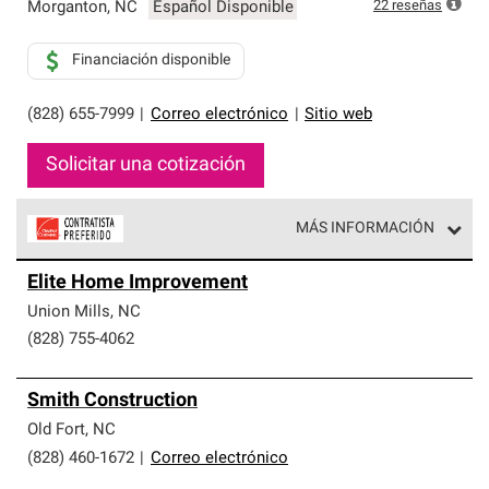
exclusiva y cumplen con estándares estrictos de
22
reseñas
Morganton
,
NC
Español Disponible
profesionalismo, confiabilidad y destreza incomparable.
Solo ellos pueden ofrecer nuestra mejor garantía de
Financiación disponible
sistemas de techos.
(828) 655-7999
|
Correo electrónico
|
Sitio web
Solicitar una cotización
MÁS INFORMACIÓN
Los Contratistas Preferenciales de Owens Corning son
Elite Home Improvement
parte de una red exclusiva de profesionales de techos
que cumplen con altos estándares y requisitos estrictos
Union Mills
,
NC
de profesionalismo y confiabilidad.
(828) 755-4062
Smith Construction
Old Fort
,
NC
(828) 460-1672
|
Correo electrónico