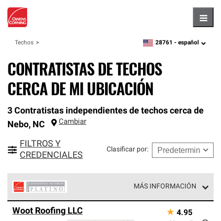
Hambu
28761 -
español
Techos
zipcode,
language
CONTRATISTAS DE TECHOS
CERCA DE MI UBICACIÓN
3 Contratistas independientes de techos cerca de
Cambiar
Nebo
,
NC
FILTROS Y
Clasificar por
:
CREDENCIALES
MÁS INFORMACIÓN
Los Contratistas Preferenciales Platinum de Owens
Woot Roofing LLC
★
4.95
Corning constituyen el nivel superior de nuestra red