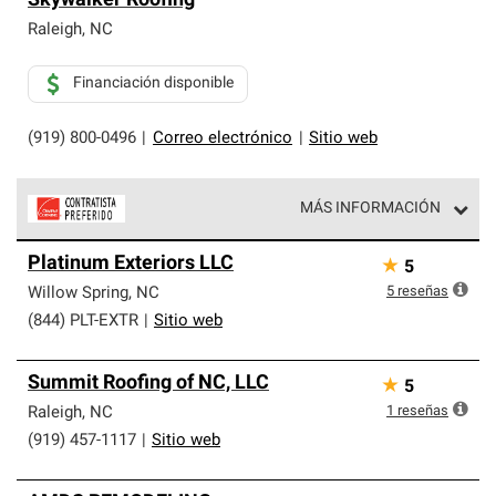
Skywalker Roofing
Raleigh
,
NC
Financiación disponible
(919) 800-0496
|
Correo electrónico
|
Sitio web
MÁS INFORMACIÓN
Los Contratistas Preferenciales de Owens Corning son
Platinum Exteriors LLC
★
5
parte de una red exclusiva de profesionales de techos
que cumplen con altos estándares y requisitos estrictos
5
reseñas
Willow Spring
,
NC
de profesionalismo y confiabilidad.
(844) PLT-EXTR
|
Sitio web
Summit Roofing of NC, LLC
★
5
1
reseñas
Raleigh
,
NC
(919) 457-1117
|
Sitio web