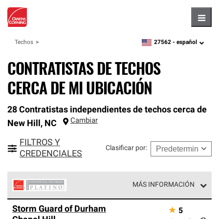
Hambu
27562 -
español
Techos
zipcode,
language
CONTRATISTAS DE TECHOS
CERCA DE MI UBICACIÓN
28 Contratistas independientes de techos cerca de
Cambiar
New Hill
,
NC
FILTROS Y
Clasificar por
:
CREDENCIALES
MÁS INFORMACIÓN
Los Contratistas Preferenciales Platinum de Owens
Storm Guard of Durham
★
5
Corning constituyen el nivel superior de nuestra red