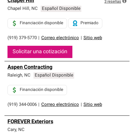
Chapel Hill
exclusiva y cumplen con estándares estrictos de
3
reseñas
profesionalismo, confiabilidad y destreza incomparable.
Chapel Hill
,
NC
Español Disponible
Solo ellos pueden ofrecer nuestra mejor garantía de
sistemas de techos.
Financiación disponible
Premiado
(919) 379-5770
|
Correo electrónico
|
Sitio web
Solicitar una cotización
Aspen Contracting
Raleigh
,
NC
Español Disponible
Financiación disponible
(919) 344-0006
|
Correo electrónico
|
Sitio web
FOREVER Exteriors
Cary
,
NC