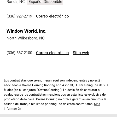
que cumplen con altos estándares y requisitos estrictos
Ronda
,
NC
Español Disponible
de profesionalismo y confiabilidad.
(336) 927-2719
|
Correo electrónico
Window World, Inc.
North Wilkesboro
,
NC
(336) 667-2100
|
Correo electrónico
|
Sitio web
Los contratistas que se enumeran aquí son independientes y no están
asociados a Owens Corning Roofing and Asphalt, LLC ni a ninguna de sus
filiales (en su conjunto, “Owens Corning”). La decisión de contratar a
cualquiera de los contratistas mencionados en esta lista es exclusiva del
propietario de la casa. Owens Corning no ofrece garantías en cuanto a la
calidad del trabajo realizado por ninguno de estos contratistas.
Más
información