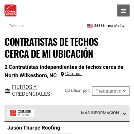
Hambu
28656 -
español
Techos
zipcode,
language
CONTRATISTAS DE TECHOS
CERCA DE MI UBICACIÓN
2 Contratistas independientes de techos cerca de
Cambiar
North Wilkesboro
,
NC
FILTROS Y
Clasificar por
:
CREDENCIALES
MÁS INFORMACIÓN
Los Contratistas Preferenciales de Owens Corning son
Jason Tharpe Roofing
parte de una red exclusiva de profesionales de techos